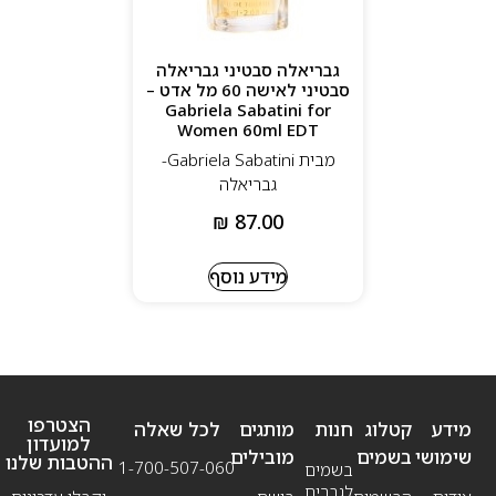
גבריאלה סבטיני גבריאלה
סבטיני לאישה 60 מל אדט –
Gabriela Sabatini for
Women 60ml EDT
מבית Gabriela Sabatini-
גבריאלה
₪
87.00
מידע נוסף
הצטרפו
מידע
קטלוג
חנות
מותגים
לכל שאלה
למועדון
שימושי
בשמים
מובילים
ההטבות שלנו
1-700-507-060
בשמים
לגברים