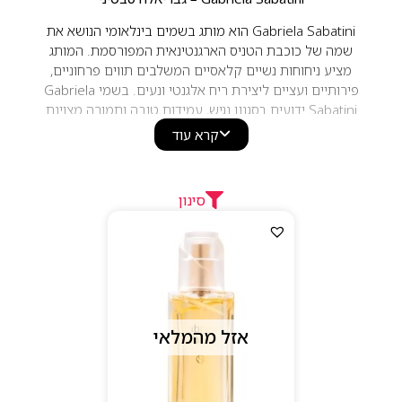
Gabriela Sabatini הוא מותג בשמים בינלאומי הנושא את
שמה של כוכבת הטניס הארגנטינאית המפורסמת. המותג
מציע ניחוחות נשיים קלאסיים המשלבים תווים פרחוניים,
פירותיים ועציים ליצירת ריח אלגנטי ונעים. בשמי Gabriela
Sabatini ידועים בסגנון נגיש, עמידות טובה ותמורה מצוינת
למחיר, ומתאימים לשימוש יומיומי ולמגוון רחב של נשים.
קרא עוד
סינון
אזל מהמלאי