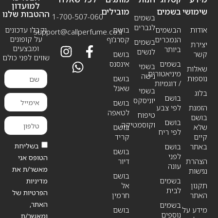
למועדון
שימושי
בשמים
מובילים
ההטבות שלנו
1-700-507-060
בשמים
לגברים
אודות
הבשמים
בושם
וקבלו עדכונים
support@callperfume.co.il
על קופונים
הנמכרים
קסרג’וף
בשמים
יצירת
ומבצעים
ביותר
לנשים
קשר
בושם
שווים לפני כולם
בשמים
אינסנס
בשמי
שאלות
מיניאטורים
נישה
נוספות
בושם
/ דוגמיות
שאנל
בשמי
בלוג
בושם
יוניסקס
בושם
הזמנת
לפי צבע
לטאפה
טיפוח
בושם
בושם
וקוסמטיקה
שלא
בושם
לפי ריח
קיים
קריד
בשליחת
באתר
בושם
בושם
לפני
הטופס אני
הצהרת
דיור
עונה
מאשר/ת את
נגישות
בושם
בשמים
מדיניות
תקנון
אל
לבית
הפרטיות של
האתר
חרמין
האתר,
בשמים
מידע על
בושם
נוספים
ומאשר/ת