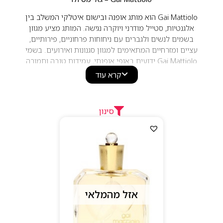
Gai Mattiolo הוא מותג אופנה ובישום איטלקי המשלב בין
אלגנטיות, סטייל מודרני ויוקרה נגישה. המותג מציע מגוון
בשמים לנשים ולגברים עם ניחוחות פרחוניים, פירותיים,
עציים ומזרחיים המתאימים למגוון סגנונות ואירועים. בשמי
Gai Mattiolo ידועים באופי אופנתי, עמידות טובה ותמורה
מצוינת למחיר, למי שמחפש ניחוח איכותי עם נגיעה איטלקית.
קרא עוד
סינון
אזל מהמלאי