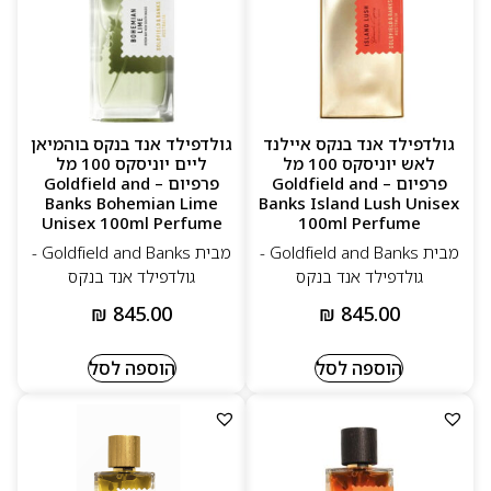
שעוטפת את הלובש באנרגיה טבעית, רעננה ואותנטית.
למה לבחור ב–Goldfield & Banks
חומרי גלם אוסטרליים נדירים ואיכותיים
ניחוחות רעננים, טבעיים וייחודיים
גולדפילד אנד בנקס איילנד
גולדפילד אנד בנקס בוהמיאן
לאש יוניסקס 100 מל
ליים יוניסקס 100 מל
בישום נישה אלגנטי שמתאים ליום ולערב
פרפיום – Goldfield and
פרפיום – Goldfield and
Banks Bohemian Lime
Banks Island Lush Unisex
עיצובים מודרניים בהשראת נופי אוסטרליה
Unisex 100ml Perfume
100ml Perfume
מבית Goldfield and Banks -
מבית Goldfield and Banks -
גולדפילד אנד בנקס
גולדפילד אנד בנקס
₪
845.00
₪
845.00
הוספה לסל
הוספה לסל