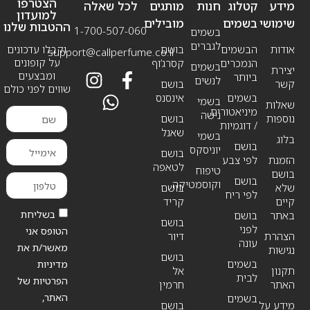
הצטרפו
מידע
קטלוג
חנות
מותגים
לכל שאלה
למועדון
שימושי
בשמים
מובילים
ההטבות שלנו
1-700-507-060
בשמים
לגברים
אודות
הבשמים
בושם
וקבלו עדכונים
support@callperfume.co.il
על קופונים
הנמכרים
קסרג’וף
בשמים
יצירת
ומבצעים
ביותר
לנשים
קשר
בושם
שווים לפני כולם
בשמים
אינסנס
בשמי
שאלות
מיניאטורים
נישה
נוספות
בושם
/ דוגמיות
שאנל
בשמי
בלוג
בושם
יוניסקס
בושם
הזמנת
לפי צבע
לטאפה
טיפוח
בושם
בושם
וקוסמטיקה
שלא
בושם
לפי ריח
קיים
קריד
בשליחת
באתר
בושם
בושם
לפני
הטופס אני
הצהרת
דיור
עונה
מאשר/ת את
נגישות
בושם
בשמים
מדיניות
תקנון
אל
לבית
הפרטיות של
האתר
חרמין
האתר,
בשמים
מידע על
בושם