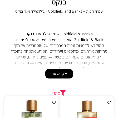
בנקס
עמוד הבית
»
Goldfield and Banks - גולדפילד אנד בנקס
Goldfield & Banks – גולדפילד אנד בנקס
Goldfield & Banks
הוא בית בישום נישה אוסטרלי יוקרתי,
המוקדש לתמצות נופיה המרהיבים של אוסטרליה אל תוך
ניחוחות מודרניים, מרוממים וייחודיים. המותג מתמחה בחומרי
גלם אקזוטיים שמקורם ביבשת — עצים נדירים, שיחים
ארומטיים, פרחים ייחודיים ומינרלים טבעיים — ובשילובם
לקומפוזיציות אלגנטיות ומדויקות.
קרא עוד
הניחוחות של Goldfield & Banks משלבים
תווים ירוקים,
עציים, מינרליים, פרחוניים והדריים
, היוצרים ריחות נקיים,
מאווררים ומלאי עומק טבעי. כל בושם מייצג נוף, תחושת
מקום או חוויה אוסטרלית אמיתית — מהחופים הבהירים ועד
סינון
יערות הגשם, ומהמדבר האדום ועד לשדות הפריחה.
ליין הבשמים כולל יצירות מוערכות כמו
,
Pacific Rock Moss
White Sandalwood
,
Desert Rosewood
,
Bohemian
Lime
, ועוד — כל אחד מהם בעל חתימה ריחנית ייחודית