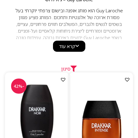
Guy Laroche הוא מותג אופנה ובישום צרפתי יוקרתי בעל
מסורת ארוכה של אלגנטיות ותחכום. המותג מציע מגוון
בשמים לנשים ולגברים, המשלבים תווים פרחוניים, עציים,
ארומטיים ומזרחיים ליצירת ניחוחות קלאסיים ועל-זמניים.
בשמי Guy Laroche ידועים באיכות גבוהה, עמידות טובה
וסגנון צרפתי אלגנטי המתאים לשימוש יומיומי ולאירועים
קרא עוד
מיוחדים.
סינון
-42%