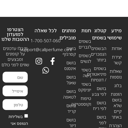
הצטרפו
מידע
קטלוג
חנות
מותגים
לכל שאלה
למועדון
שימושי
בשמים
מובילים
ההטבות שלנו
1-700-507-060
בשמים
לגברים
אודות
הבשמים
בושם
וקבלו עדכונים
support@callperfume.co.il
על קופונים
הנמכרים
קסרג’וף
בשמים
יצירת
ומבצעים
ביותר
לנשים
קשר
בושם
שווים לפני כולם
בשמים
אינסנס
בשמי
שאלות
מיניאטורים
נישה
נוספות
בושם
/ דוגמיות
שאנל
בשמי
בלוג
בושם
יוניסקס
בושם
הזמנת
לפי צבע
לטאפה
טיפוח
בושם
בושם
וקוסמטיקה
שלא
בושם
לפי ריח
קיים
קריד
בשליחת
באתר
בושם
בושם
לפני
הטופס אני
הצהרת
דיור