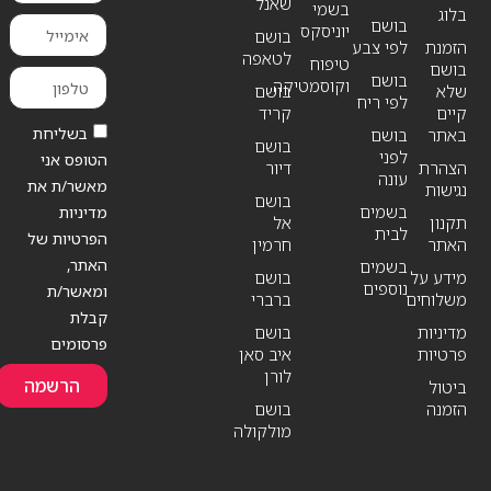
שאנל
בשמי
בלוג
בושם
יוניסקס
בושם
הזמנת
לפי צבע
לטאפה
טיפוח
בושם
בושם
וקוסמטיקה
שלא
בושם
לפי ריח
קיים
קריד
בשליחת
באתר
בושם
בושם
לפני
הטופס אני
הצהרת
דיור
עונה
מאשר/ת את
נגישות
בושם
בשמים
מדיניות
תקנון
אל
לבית
הפרטיות של
האתר
חרמין
האתר,
בשמים
מידע על
בושם
נוספים
ומאשר/ת
משלוחים
ברברי
קבלת
מדיניות
בושם
פרסומים
פרטיות
איב סאן
לורן
הרשמה
ביטול
הזמנה
בושם
מולקולה