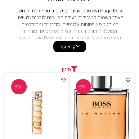
Hugo Boss הוא מותג אופנה ובישום גרמני יוקרתי הנחשב
לאחד השמות המובילים בעולם הבשמים לגברים ולנשים.
המותג מציע ניחוחות אלגנטיים, מודרניים ומתוחכמים,
המשלבים תווים רעננים, עציים, ארומטיים ומזרחיים
המתאימים לכל סגנון ואירוע. בשמי Hugo Boss ידועים
באיכות גבוהה, עמידות טובה ועיצוב יוקרתי, ומהווים בחירה
קרא עוד
פופולרית למי שמחפש ניחוח קלאסי עם נוכחות מרשימה.
סינון
-9%
-9%