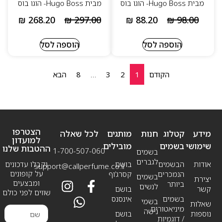
מבית Hugo Boss- הוגו בוס
מבית Hugo Boss- הוגו בוס
₪
268.20
₪
297.00
₪
88.20
₪
98.00
הוספה לסל
הוספה לסל
הקודם
1
2
3
…
8
הבא
הצטרפו
מידע
קטלוג
חנות
מותגים
לכל שאלה
למועדון
שימושי
בשמים
מובילים
ההטבות שלנו
1-700-507-060
בשמים
לגברים
אודות
הבשמים
בושם
וקבלו עדכונים
support@callperfume.co.il
על קופונים
הנמכרים
קסרג’וף
בשמים
יצירת
ומבצעים
ביותר
לנשים
קשר
בושם
שווים לפני כולם
בשמים
אינסנס
בשמי
שאלות
מיניאטורים
נישה
נוספות
בושם
/ דוגמיות