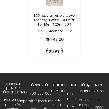
אייסברג טוואייס לגבר 125
מל אדט – Iceberg Twice
for Men 125ml EDT
מבית Iceberg-אייסברג
₪
147.00
מידע נוסף
הצטרפו
מידע
קטלוג
חנות
מותגים
לכל שאלה
למועדון
שימושי
בשמים
מובילים
ההטבות שלנו
1-700-507-060
בשמים
לגברים
אודות
הבשמים
בושם
וקבלו עדכונים
support@callperfume.co.il
על קופונים
הנמכרים
קסרג’וף
בשמים
יצירת
ומבצעים