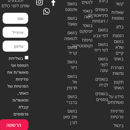
ביותר
לנשים
קשר
בושם
שווים לפני כולם
בשמים
אינסנס
בשמי
שאלות
מיניאטורים
נישה
נוספות
בושם
/ דוגמיות
שאנל
בשמי
בלוג
בושם
יוניסקס
בושם
הזמנת
לפי צבע
לטאפה
טיפוח
בושם
בושם
וקוסמטיקה
שלא
בושם
לפי ריח
קיים
קריד
בשליחת
באתר
בושם
בושם
לפני
הטופס אני
הצהרת
דיור
עונה
מאשר/ת את
נגישות
בושם
בשמים
מדיניות
תקנון
אל
לבית
הפרטיות של
האתר
חרמין
האתר,
בשמים
מידע על
בושם
נוספים
ומאשר/ת
משלוחים
ברברי
קבלת
מדיניות
בושם
פרסומים
פרטיות
איב סאן
לורן
הרשמה
ביטול