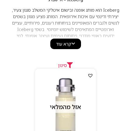
Iceberg הוא מותג אופנה ובישום איטלקי המשלב סגנון צעיר,
יצירתי ודינמי עם איכות אירופאית. המותג מציע מגוון בשמים
לנשים ולגברים המאופיינים בניחוחות רעננים, פירותיים, עציים
וארומטיים המתאימים לשימוש יומיומי. בשמי Iceberg
ידועים באופי מודרני, ניחוחות נעימים ועיצוב אופנתי, למי
שמחפש בושם עדכני עם נוכחות קלילה ואלגנטית.
קרא עוד
סינון
אזל מהמלאי