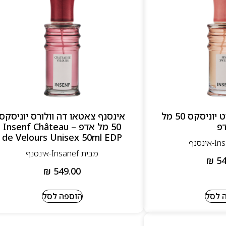
אינסנף פינק סוויט יוניסקס 50 מל
אינסנף צאטאו דה וולורס יוניסקס
פ
50 מל אדפ – Insenf Château
de Velours Unisex 50ml EDP
מבית Insanef-אינסנף
₪
54
₪
549.00
 לסל
הוספה לסל