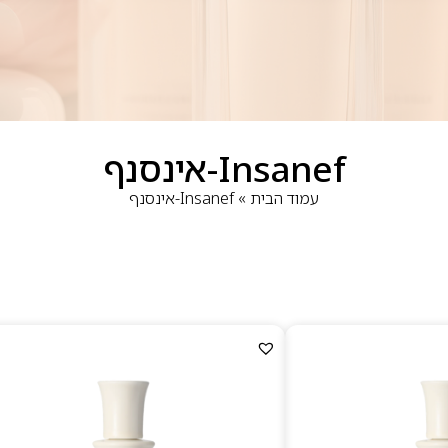
Insanef-אינסנף
עמוד הבית
»
Insanef-אינסנף