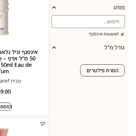
מותג
Insanef-אינסנף
גודל מ"ל
אינסנף וניל גלא
50
 50ml Eau de
הסרת פילטרים
fum
מבית Insanef-אינסנף
9.00
הוספה