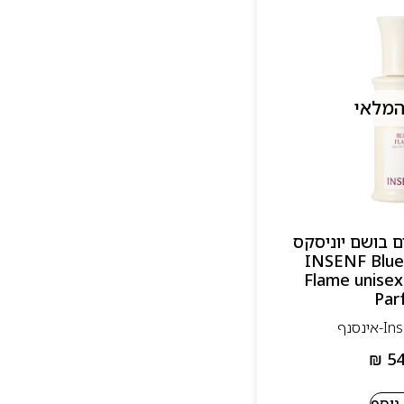
המלאי
ם בושם יוניסקס
5מ”ל אדפ – INSENF Blue
Flame unisex
Par
₪
54
נוסף