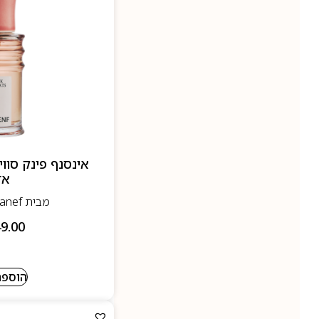
אד
מבית Insanef-אינסנף
9.00
הוספה