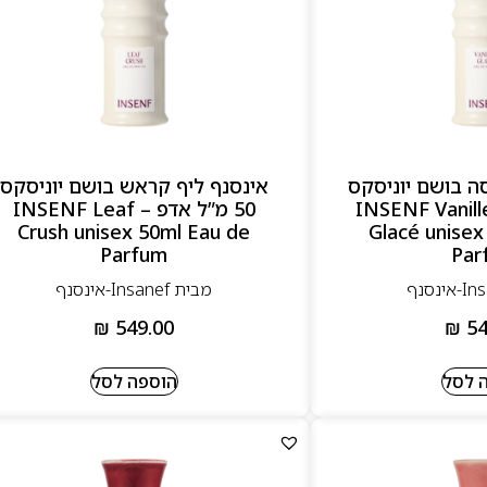
סה בושם יוניסקס
אינסנף ליף קראש בושם יוניסקס
 מ”ל אדפ – INSENF Vanille
50 מ”ל אדפ – INSENF Leaf
Crush unisex 50ml Eau de
Glacé unisex
Parfum
Par
מבית Insanef-אינסנף
₪
549.00
₪
54
 לסל
הוספה לסל