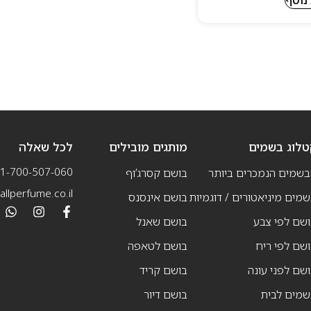
טלוג בשמים
מותגים מובילים
לכל שאלה
1-700-507-060
בשמים הנמכרים ביותר
בושם קסרג’וף
llperfume.co.il
מים מיניאטורים / דוגמיות
בושם אינסנס
שם לפי צבע
בושם שאנל
שם לפי ריח
בושם לטאפה
שם לפני עונה
בושם קריד
שמים לבית
בושם דיור