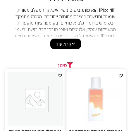
IPiccirilli הוא מותג בישום נישה איטלקי המשלב מסורת,
אומנות וחדשנות ביצירת ניחוחות ייחודיים. המותג מתמקד
בשימוש בחומרי גלם איכותיים ובקומפוזיציות מוקפדות
המעניקות עומק, אלגנטיות ואופי מובחן לכל בושם. בשמי
IPiccirilli מתאימים לנשים, גברים ויוניסקס, ומציעים חוויית
בישום יוקרתית עם נוכחות מרשימה וחתימת ריח ייחודית.
קרא עוד
סינון