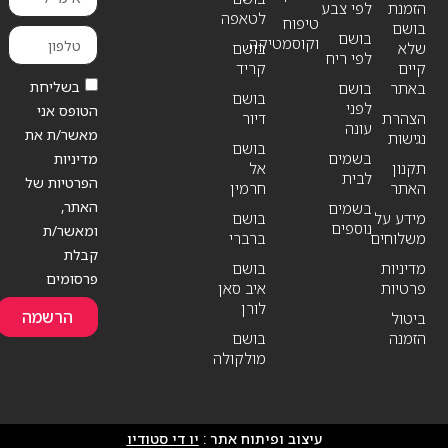
הזמנת
לפי צבע
לטאפה
טיפוח
בושם
בושם
וקוסמטיקה
שלא
בושם
לפי ריח
קיים
קריד
בשליחת
באתר
בושם
בושם
לפני
הטופס אני
הצהרת
דיור
עונה
מאשר/ת את
נגישות
בושם
בשמים
מדיניות
תקנון
אל
לבית
הפרטיות של
האתר
חרמין
האתר,
בשמים
מידע על
בושם
נוספים
ומאשר/ת
משלוחים
ברברי
קבלת
מדיניות
בושם
פרסומים
פרטיות
איב סאן
לורן
הרשמה
ביטול
הזמנה
בושם
מולקולה
עיצוב ופיתוח אתר :
יו די סטודיו