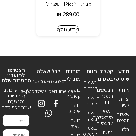
מבית IPiccirilli - פיצירילי
₪
289.00
מידע נוסף
הצטרפו
מידע
קטלוג
חנות
מותגים
לכל שאלה
למועדון
שימושי
בשמים
מובילים
ההטבות שלנו
1-700-507-060
בשמים
לגברים
אודות
הבשמים
בושם
וקבלו עדכונים
support@callperfume.co.il
על קופונים
הנמכרים
קסרג’וף
בשמים
יצירת
ומבצעים
ביותר
לנשים
קשר
בושם
שווים לפני כולם
בשמים
אינסנס
בשמי
שאלות
מיניאטורים
נישה
נוספות
בושם
/ דוגמיות
שאנל
בשמי
בלוג
בושם
יוניסקס
בושם