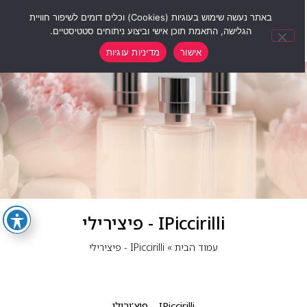
0
באתר נעשה שימוש בעוגיות (Cookies) וכלים דומים לשיפור חוויית
הגלישה, התאמת תוכן אישי וביצוע ניתוחים סטטיסטיים.
אישור
מדיניות עוגיות
IPiccirilli - פיצירילי
עמוד הבית
»
IPiccirilli - פיצירילי
IPiccirilli – פיצ’ירילי