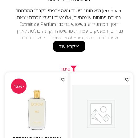
Jeroboam הוא מותג בישום נישה צרפתי יוקרתי המתמחה
ביצירת ניחוחות עוצמתיים, אלגנטיים ובעלי נוכחות יוצאת
דופן. המותג ידוע בשימוש בריכוזי Extrait de Parfum
גבוהים, המעניקים עמידות מרשימה והקרנה בולטת לאורך
שעות רבות. בשמי Jeroboam מיועדים לנשים, גברים
ויוניסקס, ומשלבים חומרי גלם איכותיים עם סגנון מודרני
קרא עוד
ומתוחכם לחובבי בשמי נישה יוקרתיים.
סינון
-12%