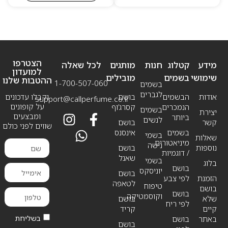
הצטרפו
מידע
קטלוג
חנות
מותגים
לכל שאלה
למועדון
שימושי
בשמים
מובילים
ההטבות שלנו
1-700-507-060
בשמים
לגברים
אודות
הבשמים
בושם
וקבלו עדכונים
support@callperfume.co.il
על קופונים
הנמכרים
קסרג’וף
בשמים
יצירת
ומבצעים
ביותר
לנשים
קשר
בושם
שווים לפני כולם
בשמים
אינסנס
בשמי
שאלות
מיניאטורים
נישה
נוספות
בושם
/ דוגמיות
שאנל
בשמי
בלוג
בושם
יוניסקס
בושם
הזמנת
לפי צבע
לטאפה
טיפוח
בושם
בושם
וקוסמטיקה
שלא
בושם
לפי ריח
קיים
קריד
בשליחת
באתר
בושם
בושם