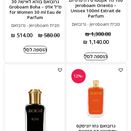
100 מל אקסטרט דה פרפיום
גרובואם בוהא לאישה 30
– Jeroboam Oriento
מ”ל אדפ – Groboam Boha
Unisex 100ml Extrait de
for Women 30 ml Eau de
Parfum
Parfum
מבית Jeroboam - גרובואם
מבית Jeroboam - גרובואם
₪
1,300.00
₪
514.00
₪
580.00
₪
1,140.00
הוספה לסל
הוספה לסל
-12%
גרובואם גוזו יוניסקס
אקסטרט דה פרפיום –