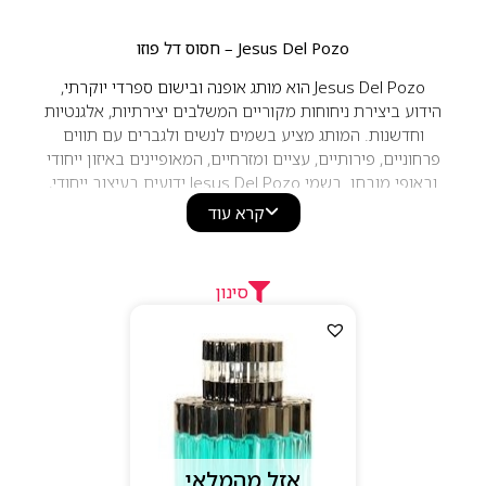
Jesus Del Pozo – חסוס דל פוזו
Jesus Del Pozo הוא מותג אופנה ובישום ספרדי יוקרתי,
הידוע ביצירת ניחוחות מקוריים המשלבים יצירתיות, אלגנטיות
וחדשנות. המותג מציע בשמים לנשים ולגברים עם תווים
פרחוניים, פירותיים, עציים ומזרחיים, המאופיינים באיזון ייחודי
ובאופי מובחן. בשמי Jesus Del Pozo ידועים בעיצוב ייחודי,
עמידות טובה וסגנון ספרדי אלגנטי המתאים לשימוש יומיומי
קרא עוד
ולאירועים מיוחדים.
סינון
אזל מהמלאי