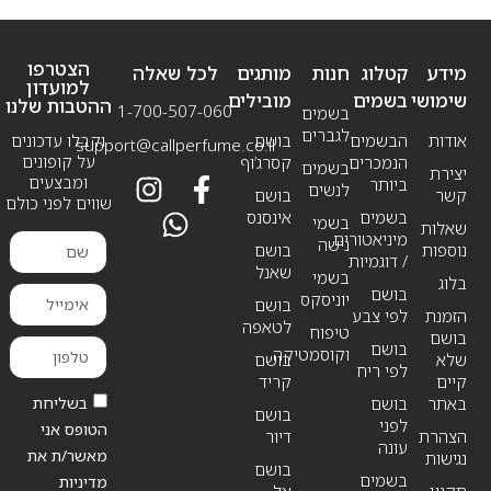
הצטרפו
מידע
קטלוג
חנות
מותגים
לכל שאלה
למועדון
שימושי
בשמים
מובילים
ההטבות שלנו
1-700-507-060
בשמים
לגברים
אודות
הבשמים
בושם
וקבלו עדכונים
support@callperfume.co.il
על קופונים
הנמכרים
קסרג’וף
בשמים
יצירת
ומבצעים
ביותר
לנשים
קשר
בושם
שווים לפני כולם
בשמים
אינסנס
בשמי
שאלות
מיניאטורים
נישה
נוספות
בושם
/ דוגמיות
שאנל
בשמי
בלוג
בושם
יוניסקס
בושם
הזמנת
לפי צבע
לטאפה
טיפוח
בושם
בושם
וקוסמטיקה
שלא
בושם
לפי ריח
קיים
קריד
בשליחת
באתר
בושם
בושם
לפני
הטופס אני
הצהרת
דיור
עונה
מאשר/ת את
נגישות
בושם
בשמים
מדיניות