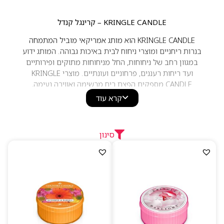
KRINGLE CANDLE – קרינגל קנדל
KRINGLE CANDLE הוא מותג אמריקאי מוביל המתמחה
בנרות ריחניים ומוצרי ניחוח לבית באיכות גבוהה. המותג ידוע
במגוון רחב של ניחוחות, החל מניחוחות מתוקים ופירותיים
ועד ריחות רעננים, פרחוניים ועונתיים. מוצרי KRINGLE
CANDLE מספקים הפצת ריח מרשימה ואווירה נעימה,
ומתאימים לכל מי שמחפש להוסיף חמימות וניחוח יוקרתי
קרא עוד
לבית או למשרד.
סינון