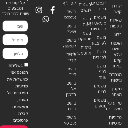
על קופונים
הנמכרים
קסרג’וף
בשמים
יצירת
ומבצעים
ביותר
לנשים
קשר
בושם
שווים לפני כולם
בשמים
אינסנס
בשמי
שאלות
מיניאטורים
נישה
נוספות
בושם
/ דוגמיות
שאנל
בשמי
בלוג
בושם
יוניסקס
בושם
הזמנת
לפי צבע
לטאפה
טיפוח
בושם
בושם
וקוסמטיקה
שלא
בושם
לפי ריח
קיים
קריד
בשליחת
באתר
בושם
בושם
לפני
הטופס אני
הצהרת
דיור
עונה
מאשר/ת את
נגישות
בושם
בשמים
מדיניות
תקנון
אל
לבית
הפרטיות של
האתר
חרמין
האתר,
בשמים
מידע על
בושם
נוספים
ומאשר/ת
משלוחים
ברברי
קבלת
מדיניות
בושם
פרסומים
פרטיות
איב סאן