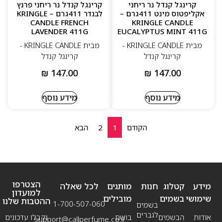
קרינגל קנדל נר ריחני
קרינגל קנדל נר ריחני פרנץ
אקליפטוס מינט 411גרם –
לבנדר 411גרם – KRINGLE
CANDLE FRENCH
KRINGLE CANDLE
LAVENDER 411G
EUCALYPTUS MINT 411G
מבית KRINGLE CANDLE -
מבית KRINGLE CANDLE -
קרינגל קנדל
קרינגל קנדל
₪
147.00
₪
147.00
מידע נוסף
מידע נוסף
הקודם
1
2
הבא
הצטרפו
מידע
קטלוג
חנות
מותגים
לכל שאלה
למועדון
שימושי
בשמים
מובילים
ההטבות שלנו
1-700-507-060
בשמים
לגברים
אודות
הבשמים
בושם
וקבלו עדכונים
support@callperfume.co.il