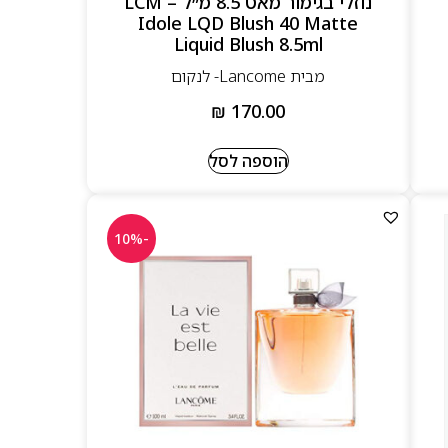
נוזלי בגימור מאט 8.5 מ״ל – LCM
Idole LQD Blush 40 Matte
Liquid Blush 8.5ml
מבית Lancome- לנקום
₪
170.00
הוספה לסל
-10%