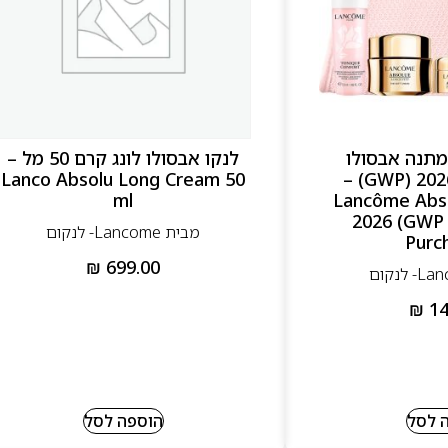
מתנה אבסולו
לנקו אבסולו לונג קרם 50 מל –
ריצ’רג’נרטיב 2026 (GWP) –
Lanco Absolu Long Cream 50
ml
Lancôme Abso
2026 (GWP 
מבית Lancome- לנקום
Purc
₪
699.00
₪
14
 לסל
הוספה לסל