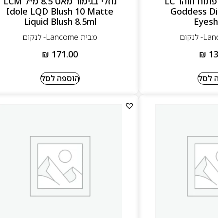
למראה עיניים פתוח וזוהר LC
נוזלי בגימור מאט 8.5 מ״ל LCM
Idole LQD Blush 10 Matte
Goddess Di
Liquid Blush 8.5ml
Eyes
מבית Lancome- לנקום
₪
171.00
₪
13
 לסל
הוספה לסל