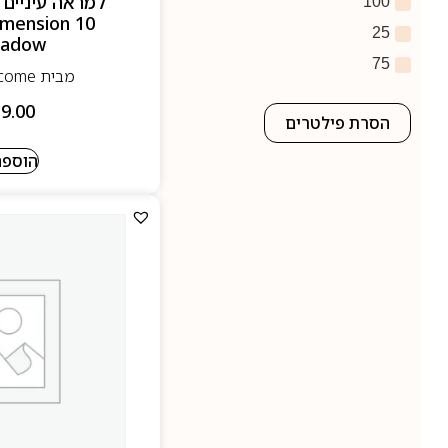
100
mension 10
25
hadow
75
מבית Lancome- לנקום
9.00
הסרת פילטרים
הוספה