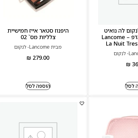
קום לה נואיט
היפנוז סטאר אייז חמישיית
טרזור 75 מ”ל אדפ – Lancome
צלליות מס` 02
La Nuit Tre
מבית Lancome- לנקום
₪
279.00
₪
36
 לסל
הוספה לסל