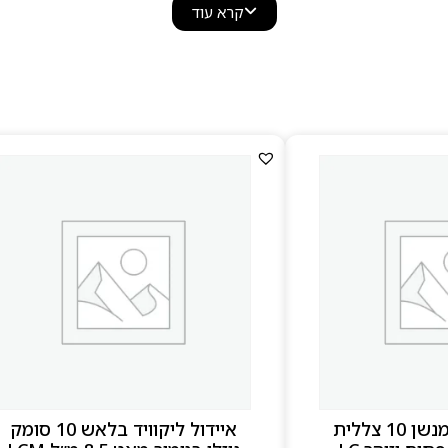
קרא עוד
איידול גודס דיימנשן 10 צללית
איידול ליקוויד בלאש 10 סומק