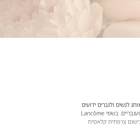
ותג לנשים ולגברים ידועים
בזכות ניחוחות אלגנטיים, איכותיים ועל-זמניים, המשלבים תווים פרחוניים, פירותיים, עציים וענבריים. בשמי Lancôme
 בישום צרפתית קלאסית