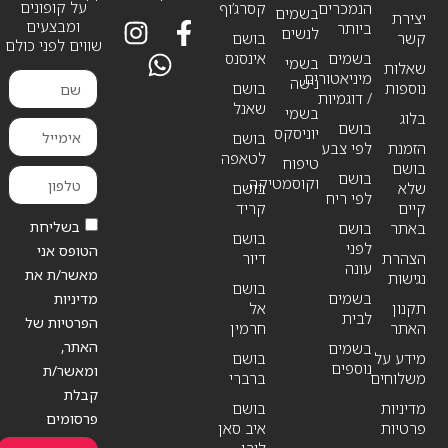
על קופונים
הנמכרים
קסרג’וף
בשמים
יצירת
ומבצעים
ביותר
לנשים
קשר
בושם
שווים לפני כולם
בשמים
אינסנס
בשמי
שאלות
מיניאטורים
נישה
נוספות
בושם
/ דוגמיות
שאנל
בשמי
בלוג
בושם
יוניסקס
בושם
הזמנת
לפי צבע
לטאפה
טיפוח
בושם
בושם
וקוסמטיקה
שלא
בושם
לפי ריח
קיים
קריד
בשליחת
באתר
בושם
בושם
לפני
הטופס אני
הצהרת
דיור
עונה
מאשר/ת את
נגישות
בושם
בשמים
מדיניות
תקנון
אל
לבית
הפרטיות של
האתר
חרמין
האתר,
בשמים
מידע על
בושם
נוספים
ומאשר/ת
משלוחים
ברברי
קבלת
מדיניות
בושם
פרסומים
פרטיות
איב סאן
לורן