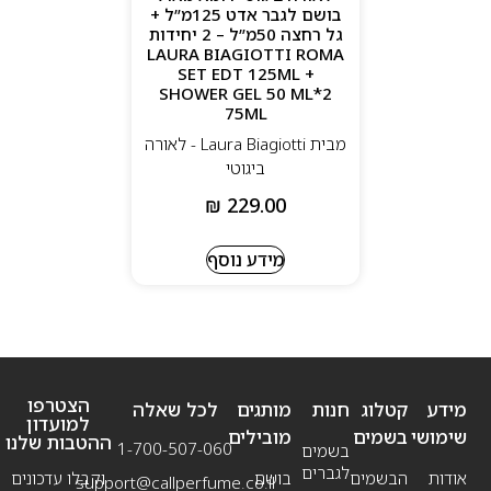
בושם לגבר אדט 125מ”ל +
גל רחצה 50מ”ל – 2 יחידות
LAURA BIAGIOTTI ROMA
SET EDT 125ML +
SHOWER GEL 50 ML*2
75ML
מבית Laura Biagiotti - לאורה
ביגוטי
₪
229.00
מידע נוסף
הצטרפו
מידע
קטלוג
חנות
מותגים
לכל שאלה
למועדון
שימושי
בשמים
מובילים
ההטבות שלנו
1-700-507-060
בשמים
לגברים
אודות
הבשמים
בושם
וקבלו עדכונים
support@callperfume.co.il