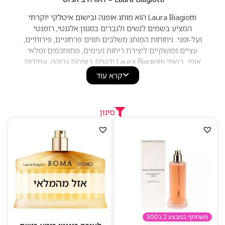
Laura Biagiotti הוא מותג אופנה ובישום איטלקי יוקרתי
המציע בשמים לנשים ולגברים בסגנון אלגנטי, רומנטי
ועל-זמני. ניחוחות המותג משלבים תווים פרחוניים, פירותיים,
עציים ומושקיים ליצירת ריחות נעימים, מתוחכמים ומלאי
אופי. בשמי Laura Biagiotti ידועים באיכות גבוהה, עמידות
טובה וסגנון איטלקי קלאסי, ומתאימים לשימוש יומיומי
קרא עוד
ולאירועים מיוחדים.
סינון
אזל מהמלאי
משתתף במבצע 2 ב300