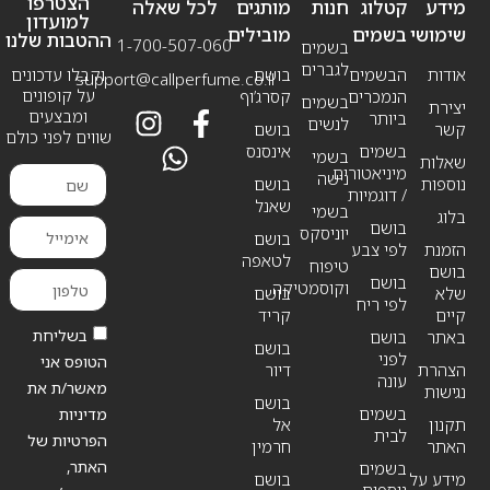
הצטרפו
מידע
קטלוג
חנות
מותגים
לכל שאלה
למועדון
שימושי
בשמים
מובילים
ההטבות שלנו
1-700-507-060
בשמים
לגברים
אודות
הבשמים
בושם
וקבלו עדכונים
support@callperfume.co.il
על קופונים
הנמכרים
קסרג’וף
בשמים
יצירת
ומבצעים
ביותר
לנשים
קשר
בושם
שווים לפני כולם
בשמים
אינסנס
בשמי
שאלות
מיניאטורים
נישה
נוספות
בושם
/ דוגמיות
שאנל
בשמי
בלוג
בושם
יוניסקס
בושם
הזמנת
לפי צבע
לטאפה
טיפוח
בושם
בושם
וקוסמטיקה
שלא
בושם
לפי ריח
קיים
קריד
בשליחת
באתר
בושם
בושם
לפני
הטופס אני
הצהרת
דיור
עונה
מאשר/ת את
נגישות
בושם
בשמים
מדיניות
תקנון
אל
לבית
הפרטיות של
האתר
חרמין
האתר,
בשמים
מידע על
בושם