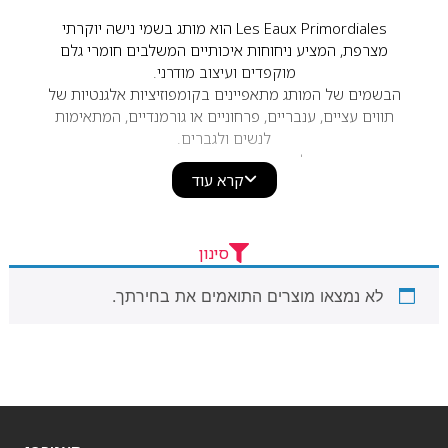
Les Eaux Primordiales הוא מותג בשמי נישה יוקרתי
מצרפת, המציע ניחוחות איכותיים המשלבים חומרי גלם
מוקפדים ועיצוב מודרני.
הבשמים של המותג מתאפיינים בקומפוזיציות אלגנטיות של
תווים עציים, ענבריים, פרחוניים או גורמנדיים, המתאימות
לנשים ולגברים.
בחירה מצוינת לחובבי בשמי נישה המחפשים ניחוח ייחודי,
קרא עוד
עמידות גבוהה ונוכחות מרשימה לשימוש יומיומי או לאירועים
מיוחדים.
סינון
לא נמצאו מוצרים התואמים את בחירתך.