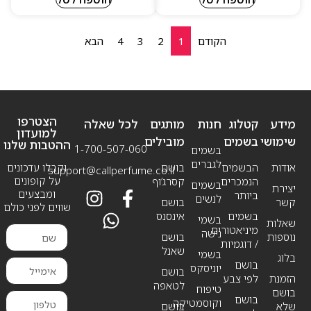
הקודם
1
2
3
4
הבא
הצטרפו
מידע
קטלוג
חנות
מותגים
לכל שאלה
למועדון
שימושי
בשמים
מובילים
ההטבות שלנו
1-700-507-060
בשמים
לגברים
אודות
הבשמים
בושם
וקבלו עדכונים
support@callperfume.co.il
על קופונים
הנמכרים
קסרג’וף
בשמים
יצירת
ומבצעים
ביותר
לנשים
קשר
בושם
שווים לפני כולם
בשמים
אינסנס
בשמי
שאלות
מיניאטורים
נישה
נוספות
בושם
/ דוגמיות
שאנל
בשמי
בלוג
בושם
יוניסקס
בושם
הזמנת
לפי צבע
לטאפה
טיפוח
בושם
בושם
וקוסמטיקה
שלא
בושם