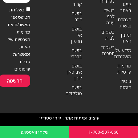
לפי ריח
קיים
קריד
בשליחת
באתר
בושם
בושם
לפני
הטופס אני
הצהרת
דיור
עונה
מאשר/ת את
נגישות
בושם
בשמים
מדיניות
תקנון
אל
לבית
הפרטיות של
האתר
חרמין
האתר,
בשמים
מידע על
בושם
נוספים
ומאשר/ת
משלוחים
ברברי
קבלת
מדיניות
בושם
פרסומים
פרטיות
איב סאן
לורן
הרשמה
ביטול
הזמנה
בושם
מולקולה
עיצוב ופיתוח אתר :
יו די סטודיו
1-700-507-060
שלחו וואטסאפ