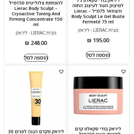
ליראק בודי סקאלפ ג׳ל
להפחתת צלוליטיס 150מ״ל
למיצוק העור לעיצוב החזה
– Lierac Body Sculpt
והצוואר 75מ״ל – Lierac
Cryoactive Toning And
Body Sculpt Le Gel Buste
Firming Concentrate 150
Fermeté 75 ml
ml
מבית LIERAC - ליראק
מבית LIERAC - ליראק
₪
195.00
₪
248.00
הוספה לסל
הוספה לסל
ליראק בודי סקאלפ קרם
ליראק מקדם הגנה לפנים 30
למיצוק העור 200מ״ל –