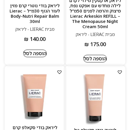
ליראק ארקסקין מילוי לקרם
שילוב בין מדע, צמחייה וחדשנות
לילה מחדש עם אפקט נפח,
ליראק בודי נוטרי קרם מזין
מיצוק והרמה לפנים 50מ”ל
לעור הגוף 30מ״ל – Lierac
פתרונות מוכחים לאנטי־אייג’ינג וטיפוח
Body-Nutri Repair Balm
– Lierac Arkeskin REFILL
30ml
The Menopause Night
חוויית טיפוח יוקרתית ועדינה לעור
Cream 50ml
מבית LIERAC - ליראק
מבית LIERAC - ליראק
₪
140.00
₪
175.00
הוספה לסל
הוספה לסל
ליראק בודי סקאלפ קרם