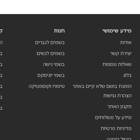
מידע שימושי
חנות
ק
אודות
בשמים לגברים
ה
יצירת קשר
בשמים לנשים
בש
שאלות נוספות
בשמי נישה
בו
בלוג
בשמי יוניסקס
בו
הזמנת בושם שלא קיים באתר
טיפוח וקוסמטיקה
בו
הצהרת נגישות
ב
תקנון האתר
ב
מידע על משלוחים
מדיניות פרטיות
ביטול הזמנה