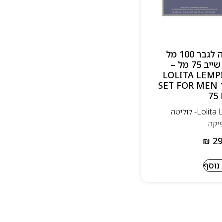
לוליטה למפיקה לגבר 100 מל
אדט + אפטר שייב 75 מל –
LOLITA LEM
SET FOR MEN 
75
מבית Lolita Lempicka- לוליטה
יקה
₪
29
נוסף