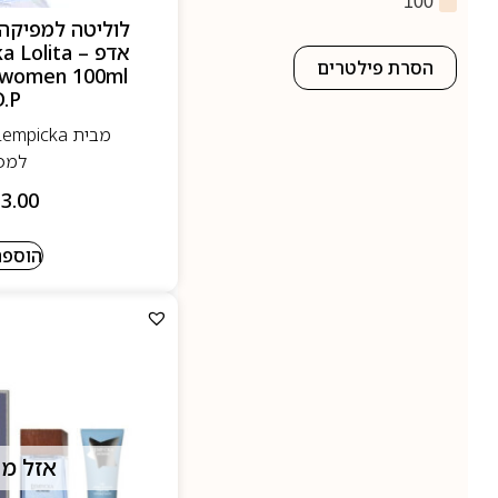
100
אדפ – lita
הסרת פילטרים
 women 100ml
D.P
למפ
3.00
הוספה
אזל מ