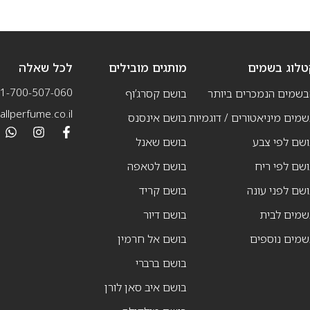
טלוג בשמים
מותגים מובילים
לכל שאלה
1-700-507-060
בשמים הנמכרים ביותר
בושם קסרג’וף
llperfume.co.il
מים מיניאטורים / דוגמיות
בושם אינסנס
שם לפי צבע
בושם שאנל
שם לפי ריח
בושם לטאפה
שם לפני עונה
בושם קריד
שמים לבית
בושם דיור
שמים נוספים
בושם אל חרמין
בושם ברברי
בושם איב סאן לורן