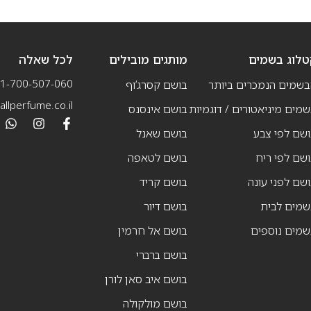
טלוג בשמים
מותגים מובילים
לכל שאלה
1-700-507-060
בשמים הנמכרים ביותר
בושם קסרג’וף
llperfume.co.il
מים מיניאטורים / דוגמיות
בושם אינסנס
שם לפי צבע
בושם שאנל
שם לפי ריח
בושם לטאפה
שם לפני עונה
בושם קריד
שמים לבית
בושם דיור
שמים נוספים
בושם אל חרמין
בושם ברברי
בושם איב סאן לורן
בושם מולקולה