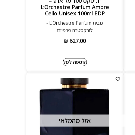
יוניסקס 100 מל אדפ –
L’Orchestre Parfum Ambre
Cello Unisex 100ml EDP
מבית L'Orchestre Parfum -
לורקסטרה פרפיום
₪
627.00
הוספה לסל
אזל מהמלאי