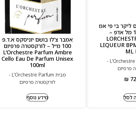
 ליקר בי פי אמ
יוניסקס 100 מל אדפ –
LORCHEST
אמבר צ’לו בושם יוניסקס א.ד.פ
LIQUEUR BPM
100 מ״ל – לורקסטרה פרפיום
ML 
L’Orchestre Parfum Ambre
Cello Eau De Parfum Unisex
מבית L'Orchestre Parfum -
100ml
 פרפיום
מבית L'Orchestre Parfum -
₪
72
לורקסטרה פרפיום
 לסל
מידע נוסף