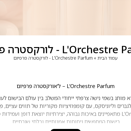
L'Orches - לורקסטרה פרפיום
עמוד הבית
»
L'Orchestre Parfum - לורקסטרה פרפיום
L’Orchestre Parfum – ל’אורקסטרה פרפיום
L’Orchestre Par הוא מותג בשמי נישה צרפתי ייחודי המשלב בין עולם הבישו
גברים וליוניסקס, עם קומפוזיציות מקוריות של תווים עציים, פרח
בשמי L’Orchestre Parfum מתאפיינים באיכות גבוהה, יצירתיות יוצאת דופן ו
בישום המחפשים ניחוחות אמנותיים ובלתי שגרתיים.