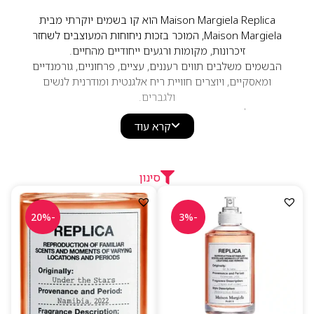
Maison Margiela Replica הוא קו בשמים יוקרתי מבית
Maison Margiela, המוכר בזכות ניחוחות המעוצבים לשחזר
זיכרונות, מקומות ורגעים ייחודיים מהחיים.
הבשמים משלבים תווים רעננים, עציים, פרחוניים, גורמנדיים
ומאסקיים, ויוצרים חוויית ריח אלגנטית ומודרנית לנשים
ולגברים.
מתאים לחובבי בשמי נישה המחפשים בושם יוניסקס איכותי
קרא עוד
עם עמידות טובה, אופי ייחודי וניחוח המתאים לשימוש יומיומי
או לערב.
סינון
-20%
-3%