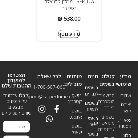
REPLICA - מייסון מרגיאלה
רפליקה
₪
538.00
מידע נוסף
הצטרפו
מידע
קטלוג
חנות
מותגים
לכל שאלה
למועדון
שימושי
בשמים
מובילים
ההטבות שלנו
1-700-507-060
בשמים
לגברים
אודות
הבשמים
בושם
וקבלו עדכונים
support@callperfume.co.il
על קופונים
הנמכרים
קסרג’וף
בשמים
יצירת
ומבצעים
ביותר
לנשים
קשר
בושם
שווים לפני כולם
בשמים
אינסנס
בשמי
שאלות
מיניאטורים
נישה
נוספות
בושם
/ דוגמיות
שאנל
בשמי
בלוג