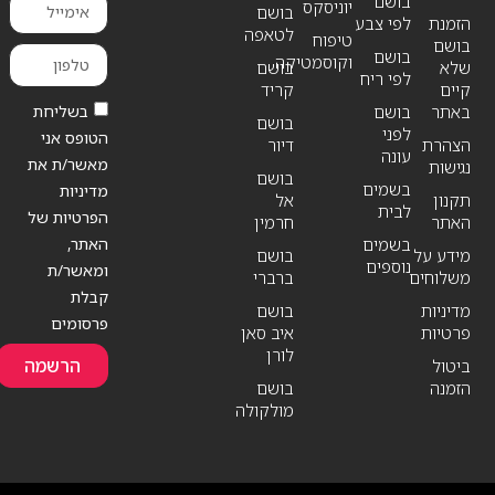
בושם
יוניסקס
בושם
הזמנת
לפי צבע
לטאפה
טיפוח
בושם
בושם
וקוסמטיקה
שלא
בושם
לפי ריח
קיים
קריד
בשליחת
באתר
בושם
בושם
לפני
הטופס אני
הצהרת
דיור
עונה
מאשר/ת את
נגישות
בושם
בשמים
מדיניות
תקנון
אל
לבית
הפרטיות של
האתר
חרמין
האתר,
בשמים
מידע על
בושם
נוספים
ומאשר/ת
משלוחים
ברברי
קבלת
מדיניות
בושם
פרסומים
פרטיות
איב סאן
לורן
הרשמה
ביטול
הזמנה
בושם
מולקולה