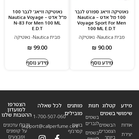
נאוטיקה וויאג ספורט לגבר
נאוטיקה וויאג’ לגבר 100
100 מל אדט – Nautica
מ”ל אדט – Nautica Voyage
N-83 For Men 100 ML
Voyage Sport For Men
E.D.T
100 ML E.D.T
מבית Nautica‏- נאוטיקה
מבית Nautica‏- נאוטיקה
₪
99.00
₪
90.00
מידע נוסף
מידע נוסף
הצטרפו
מידע
קטלוג
חנות
מותגים
לכל שאלה
למועדון
שימושי
בשמים
מובילים
ההטבות שלנו
1-700-507-060
בשמים
לגברים
אודות
הבשמים
בושם
וקבלו עדכונים
support@callperfume.co.il
על קופונים
הנמכרים
קסרג’וף
בשמים
יצירת
ומבצעים
ביותר
לנשים