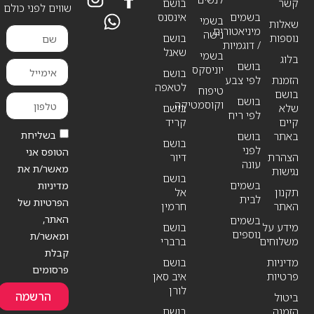
קשר
בושם
שווים לפני כולם
בשמים
אינסנס
בשמי
שאלות
מיניאטורים
נישה
נוספות
בושם
/ דוגמיות
שאנל
בשמי
בלוג
בושם
יוניסקס
בושם
הזמנת
לפי צבע
לטאפה
טיפוח
בושם
בושם
וקוסמטיקה
שלא
בושם
לפי ריח
קיים
קריד
בשליחת
באתר
בושם
בושם
לפני
הטופס אני
הצהרת
דיור
עונה
מאשר/ת את
נגישות
בושם
בשמים
מדיניות
תקנון
אל
לבית
הפרטיות של
האתר
חרמין
האתר,
בשמים
מידע על
בושם
נוספים
ומאשר/ת
משלוחים
ברברי
קבלת
מדיניות
בושם
פרסומים
פרטיות
איב סאן
לורן
הרשמה
ביטול
הזמנה
בושם