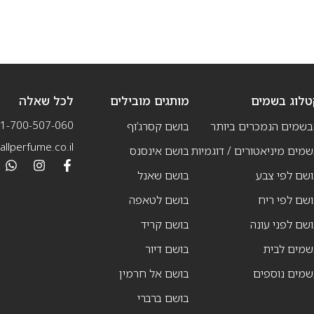
טלוג בשמים
מותגים מובילים
לכל שאלה
1-700-507-060
בשמים הנמכרים ביותר
בושם קסרג’וף
llperfume.co.il
מים מיניאטורים / דוגמיות
בושם אינסנס
שם לפי צבע
בושם שאנל
שם לפי ריח
בושם לטאפה
שם לפני עונה
בושם קריד
שמים לבית
בושם דיור
שמים נוספים
בושם אל חרמין
בושם ברברי