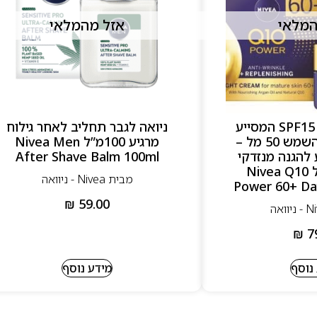
המלאי
אזל מהמלאי
ניוואה קרם יום SPF15 המסייע
ניואה לגבר תחליב לאחר גילוח
להגנה מנזדקי השמש 50 מל –
מרגיע 100מ”ל Nivea Men
ייע להגנה מנזדקי
After Shave Balm 100ml
השמש 50 מל Nivea Q10
מבית Nivea - ניוואה
Power 60+ Da
₪
59.00
₪
7
נוסף
מידע נוסף