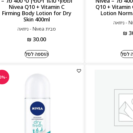
ומשזף גוון ברונז 400 מל – Nivea
ומשזף טהור ויטמין סי 400 מל –
Nivea Q10 + Vitamin C
Q10 + Vitamin 
Firming Body Lotion for Dry
Lotion Norma
Skin 400ml
מבית Nivea - ניוואה
₪
3
₪
30.00
 לסל
הוספה לסל
-23%