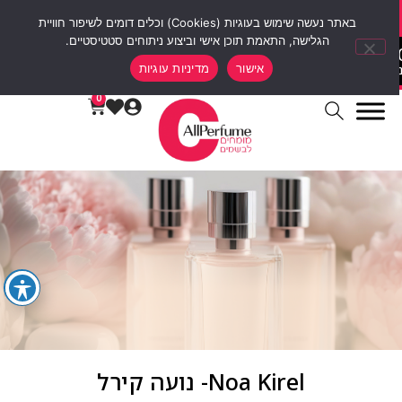
סוף שבוע של הנחות 12% הנחה על כל האתר עם קוד קופון weekend10
באתר נעשה שימוש בעוגיות (Cookies) וכלים דומים לשיפור חוויית
הגלישה, התאמת תוכן אישי וביצוע ניתוחים סטטיסטיים.
00
00
00
0
אישור
מדיניות עוגיות
ות
דקות
שעות
ימים
0
Noa Kirel- נועה קירל