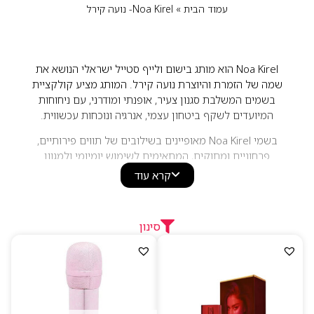
עמוד הבית
»
Noa Kirel- נועה קירל
Noa Kirel הוא מותג בישום ולייף סטייל ישראלי הנושא את
שמה של הזמרת והיוצרת נועה קירל. המותג מציע קולקציית
בשמים המשלבת סגנון צעיר, אופנתי ומודרני, עם ניחוחות
המיועדים לשקף ביטחון עצמי, אנרגיה ונוכחות עכשווית.
בשמי Noa Kirel מאופיינים בשילובים של תווים פירותיים,
פרחוניים ומתוקים, המתאימים לשימוש יומיומי ולמגוון
אירועים. המותג פונה לקהל המחפש ניחוחות עדכניים, נשיים
קרא עוד
ומלאי סטייל, עם עיצוב צעיר ואווירה אופנתית המשקפת את
רוח המותג.
סינון