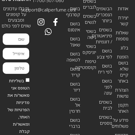
1-700-507-060
בשמים
לגברים
אודות
הבשמים
בושם
וקבלו עדכונים
support@callperfume.co.il
על קופונים
הנמכרים
קסרג’וף
בשמים
יצירת
ומבצעים
ביותר
לנשים
קשר
בושם
שווים לפני כולם
בשמים
אינסנס
בשמי
שאלות
מיניאטורים
נישה
נוספות
בושם
/ דוגמיות
שאנל
בשמי
בלוג
בושם
יוניסקס
בושם
הזמנת
לפי צבע
לטאפה
טיפוח
בושם
בושם
וקוסמטיקה
שלא
בושם
לפי ריח
קיים
קריד
בשליחת
באתר
בושם
בושם
לפני
הטופס אני
הצהרת
דיור
עונה
מאשר/ת את
נגישות
בושם
בשמים
מדיניות
תקנון
אל
לבית
הפרטיות של
האתר
חרמין
האתר,
בשמים
מידע על
בושם
נוספים
ומאשר/ת
משלוחים
ברברי
קבלת