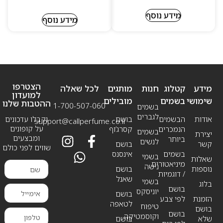
מידע נוסף
מידע נוסף
הצטרפו
מידע
קטלוג
חנות
מותגים
לכל שאלה
למועדון
שימושי
בשמים
מובילים
ההטבות שלנו
1-700-507-060
בשמים
לגברים
אודות
הבשמים
בושם
וקבלו עדכונים
support@callperfume.co.il
על קופונים
הנמכרים
קסרג’וף
בשמים
יצירת
ומבצעים
ביותר
לנשים
קשר
בושם
שווים לפני כולם
בשמים
אינסנס
בשמי
שאלות
מיניאטורים
נישה
נוספות
בושם
/ דוגמיות
שאנל
בשמי
בלוג
בושם
יוניסקס
בושם
הזמנת
לפי צבע
לטאפה
טיפוח
בושם
בושם
וקוסמטיקה
שלא
בושם