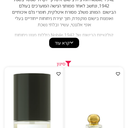
1942, ונחשב לאחד ממותגי הנישה המוערכים בעולם
הבישום. המותג משלב מסורת איטלקית, חומרי גלם איכותיים
ואומנות בישום מוקפדת, תוך יצירת ניחוחות ייחודיים בעלי
אופי אלגנטי, עשיר ובלתי נשכח.
קולקציות הבישום של Nobile 1942 כוללות מגוון ניחוחות
לנשים ולגברים, החל מניחוחות פרחוניים ופירותיים ועד
קרא עוד
לניחוחות עציים, מזרחיים וגורמנדיים. המותג ידוע בתשומת
הלב לפרטים, בשימוש בריכוזי בישום איכותיים וביצירת בשמי
נישה בעלי עמידות גבוהה ואופי ייחודי, המיועדים לחובבי
סינון
בישום המחפשים חוויה יוקרתית ומקורית.