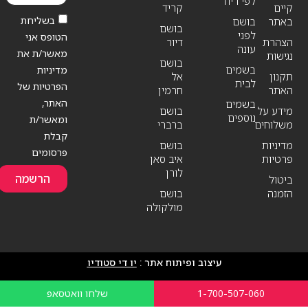
לפי ריח
קיים
קריד
בשליחת
באתר
בושם
בושם
לפני
הטופס אני
הצהרת
דיור
עונה
מאשר/ת את
נגישות
בושם
בשמים
מדיניות
תקנון
אל
לבית
הפרטיות של
האתר
חרמין
האתר,
בשמים
מידע על
בושם
נוספים
ומאשר/ת
משלוחים
ברברי
קבלת
מדיניות
בושם
פרסומים
פרטיות
איב סאן
לורן
הרשמה
ביטול
הזמנה
בושם
מולקולה
עיצוב ופיתוח אתר :
יו די סטודיו
1-700-507-060
שלחו וואטסאפ