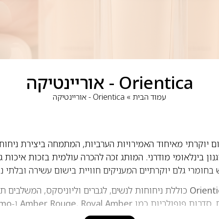
Orientica - אוריינטיקה
עמוד הבית
»
Orientica - אוריינטיקה
ם יוקרתי מאיחוד האמירויות הערביות, המתמחה ביצירת ניחוח
נון בינלאומי מודרני. המותג זכה להכרה עולמית בזכות איכות ג
 בחומרי גלם יוקרתיים המעניקים חוויית בישום עשירה ובלתי נ
Orienti
כוללת ניחוחות לנשים, לגברים וליוניסקס, המשלבים תו
ים. סדרות פופולריות כמו
Royal Amber
,
Amber Rouge
ו-
imo
חבי העולם. הבשמים מתאפיינים בעמידות גבוהה, הקרנה מרשי