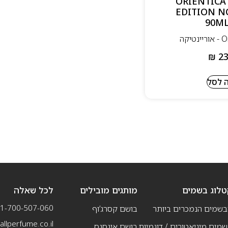
90 מל אדפ – ORIENTICA
EDITION N
90ML
₪
23
 לסל
טלוג בשמים
מותגים מובילים
לכל שאלה
1-700-507-060
בשמים הנמכרים ביותר
בושם קסרג’וף
llperfume.co.il
מים מיניאטורים / דוגמיות
בושם אינסנס