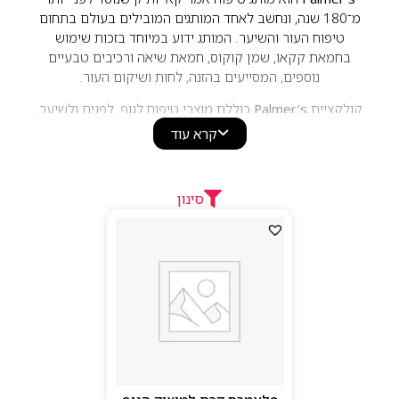
מ־180 שנה, ונחשב לאחד המותגים המובילים בעולם בתחום
טיפוח העור והשיער. המותג ידוע במיוחד בזכות שימוש
בחמאת קקאו, שמן קוקוס, חמאת שיאה ורכיבים טבעיים
נוספים, המסייעים בהזנה, לחות ושיקום העור.
קולקציית
Palmer’s
כוללת מוצרי טיפוח לגוף, לפנים ולשיער,
בהם קרמים, שמנים, תחליבים, מוצרי טיפוח להריון ומוצרים
קרא עוד
לטיפול ביובש וסימני מתיחה. מוצרי המותג מתאפיינים
בפורמולות עשירות בלחות, רכיבים איכותיים ומחירים נגישים,
וזוכים לפופולריות רבה ברחבי העולם. בזכות השילוב בין
סינון
מסורת, איכות ויעילות מוכחת, Palmer’s הפך לאחד ממותגי
הטיפוח האהובים והמוכרים בתחום.