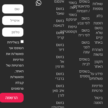
בשמים
אינסנס
בשמי
שאלות
מיניאטורים
נישה
נוספות
בושם
/ דוגמיות
שאנל
בשמי
בלוג
בושם
יוניסקס
בושם
הזמנת
לפי צבע
לטאפה
טיפוח
בושם
בושם
וקוסמטיקה
שלא
בושם
לפי ריח
קיים
קריד
בשליחת
באתר
בושם
בושם
לפני
הטופס אני
הצהרת
דיור
עונה
מאשר/ת את
נגישות
בושם
בשמים
מדיניות
תקנון
אל
לבית
הפרטיות של
האתר
חרמין
האתר,
בשמים
מידע על
בושם
נוספים
ומאשר/ת
משלוחים
ברברי
קבלת
מדיניות
בושם
פרסומים
פרטיות
איב סאן
לורן
הרשמה
ביטול
הזמנה
בושם
מולקולה