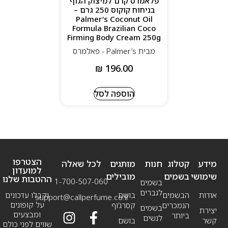
פלאמרס קרם למיצוק הגוף
בניחוח קוקוס 250 גרם –
Palmer’s Coconut Oil
Formula Brazilian Coco
Firming Body Cream 250g
מבית Palmer’s - פאלמרס
₪
196.00
הוספה לסל
הצטרפו
מידע
קטלוג
חנות
מותגים
לכל שאלה
למועדון
שימושי
בשמים
מובילים
ההטבות שלנו
1-700-507-060
בשמים
לגברים
אודות
הבשמים
בושם
וקבלו עדכונים
support@callperfume.co.il
על קופונים
הנמכרים
קסרג’וף
בשמים
יצירת
ומבצעים
ביותר
לנשים
קשר
בושם
שווים לפני כולם