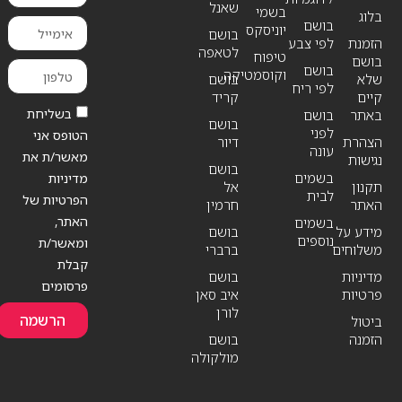
שאנל
בשמי
בלוג
בושם
יוניסקס
בושם
הזמנת
לפי צבע
לטאפה
טיפוח
בושם
בושם
וקוסמטיקה
שלא
בושם
לפי ריח
קיים
קריד
בשליחת
באתר
בושם
בושם
לפני
הטופס אני
הצהרת
דיור
עונה
מאשר/ת את
נגישות
בושם
בשמים
מדיניות
תקנון
אל
לבית
הפרטיות של
האתר
חרמין
האתר,
בשמים
מידע על
בושם
נוספים
ומאשר/ת
משלוחים
ברברי
קבלת
מדיניות
בושם
פרסומים
פרטיות
איב סאן
לורן
הרשמה
ביטול
הזמנה
בושם
מולקולה