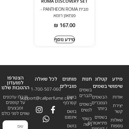
ROMA DISCOVERY SET
מבית PANTHEON ROMA -
פנתאון רומא
₪
167.00
מידע נוסף
הצטרפו
מידע
קטלוג
חנות
מותגים
לכל שאלה
למועדון
שימושי
בשמים
מובילים
ההטבות שלנו
1-700-507-060
בשמים
לגברים
אודות
הבשמים
בושם
וקבלו עדכונים
support@callperfume.co.il
על קופונים
הנמכרים
קסרג’וף
בשמים
יצירת
ומבצעים
ביותר
לנשים
קשר
בושם
שווים לפני כולם
בשמים
אינסנס
בשמי
שאלות
מיניאטורים
נישה
נוספות
בושם
/ דוגמיות