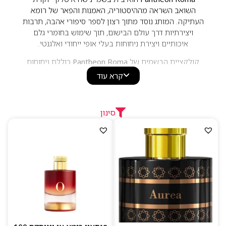
השואב השראה מההיסטוריה, האמנות והפאר של רומא
העתיקה. המותג נוסד מתוך רצון לספר סיפורי אהבה, תרבות
ויצירתיות דרך עולם הבישום, תוך שימוש בחומרי גלם
איכותיים ויצירת ניחוחות בעלי אופי ייחודי ואלגנטי.
קולקציית הבשמים של
Pantheon Roma
כוללת ניחוחות
לנשים, לגברים וליוניסקס, המשלבים תווים של פרחים, פירות,
קרא עוד
וניל, ענבר, מושק, תבלינים ועצים אציליים. יצירות מוכרות כמו
Dolce Passione
,
Raffaello
,
Annone
ו-
Aurea
זכו להערכה
רבה בקרב חובבי בשמי נישה בזכות הקומפוזיציות העשירות,
סינון
העמידות המרשימה והאיזון בין יוקרה לאומנות. הבשמים
מתאפיינים בעומק, תחכום ונוכחות ייחודית, ההופכים את
Pantheon Roma לאחד ממותגי הנישה האיטלקיים
המבוקשים בעולם.