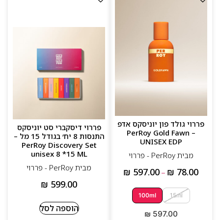
פררוי גולד פון יוניסקס אדפ
פררוי דיסקברי סט יוניסקס
– PerRoy Gold Fawn
התנסות 8 יח׳ בגודל 15 מל –
UNISEX EDP
PerRoy Discovery Set
unisex 8 *15 ML
מבית PerRoy - פררוי
מבית PerRoy - פררוי
₪
597.00
₪
78.00
–
₪
599.00
100ml
15ml
הוספה לסל
₪
597.00