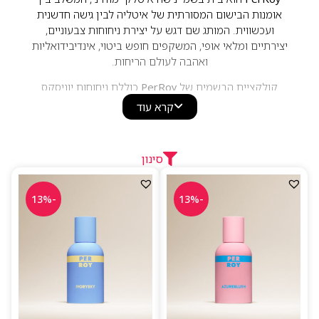
אומנות הבישום המסורתית של איטליה לבין גישה חדשנית
ועכשווית. המותג שם דגש על יצירת ניחוחות צבעוניים,
יצירתיים ומלאי אופי, המשקפים חופש ביטוי, אינדיבידואליות
ואהבה לעולם הריחות.
קולקציית הבשמים של
PerRoy
כוללת ניחוחות יוניסקס
המשלבים תווים פירותיים, פרחוניים, הדריים, עציים
קרא עוד
ומושקיים. הבשמים מתאפיינים בקומפוזיציות מודרניות,
חומרי גלם איכותיים ועיצוב צבעוני וייחודי, המעניק לכל ניחוח
זהות משלו. בזכות השילוב בין יצירתיות איטלקית, איכות
סינון
גבוהה וניחוחות מקוריים, PerRoy הפך למותג נישה מבוקש
בקרב חובבי בישום המחפשים חוויית ריח ייחודית ורעננה.
-13%
-13%