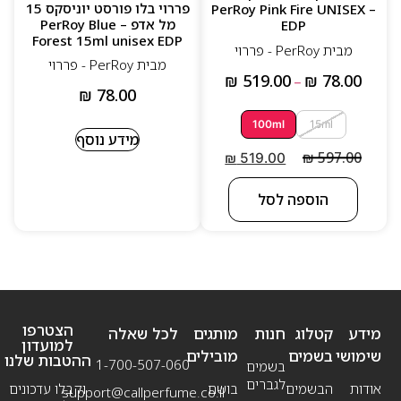
פררוי בלו פורסט יוניסקס 15
– PerRoy Pink Fire UNISEX
מל אדפ – PerRoy Blue
EDP
Forest 15ml unisex EDP
מבית PerRoy - פררוי
מבית PerRoy - פררוי
₪
519.00
₪
78.00
–
₪
78.00
100ml
15ml
מידע נוסף
₪
597.00
₪
519.00
הוספה לסל
הצטרפו
מידע
קטלוג
חנות
מותגים
לכל שאלה
למועדון
שימושי
בשמים
מובילים
ההטבות שלנו
1-700-507-060
בשמים
לגברים
אודות
הבשמים
בושם
וקבלו עדכונים
support@callperfume.co.il