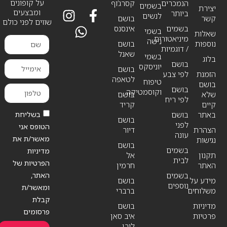
על קופונים
הנמכרים
קסרג’וף
בשמים
יצירת
ומבצעים
ביותר
לנשים
קשר
בושם
שווים לפני כולם
בשמים
אינסנס
בשמי
שאלות
מיניאטורים
נישה
נוספות
בושם
/ דוגמיות
שאנל
בשמי
בלוג
בושם
יוניסקס
בושם
הזמנת
לפי צבע
לטאפה
טיפוח
בושם
בושם
וקוסמטיקה
שלא
בושם
לפי ריח
קיים
קריד
בשליחת
באתר
בושם
בושם
לפני
הטופס אני
הצהרת
דיור
עונה
מאשר/ת את
נגישות
בושם
בשמים
מדיניות
תקנון
אל
לבית
הפרטיות של
האתר
חרמין
האתר,
בשמים
מידע על
בושם
נוספים
ומאשר/ת
משלוחים
ברברי
קבלת
מדיניות
בושם
פרסומים
פרטיות
איב סאן
לורן