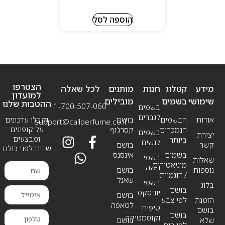
הוספה לסל
הצטרפו
מידע
קטלוג
חנות
מותגים
לכל שאלה
למועדון
שימושי
בשמים
מובילים
ההטבות שלנו
1-700-507-060
בשמים
לגברים
אודות
הבשמים
בושם
וקבלו עדכונים
support@callperfume.co.il
על קופונים
הנמכרים
קסרג’וף
בשמים
יצירת
ומבצעים
ביותר
לנשים
קשר
בושם
שווים לפני כולם
בשמים
אינסנס
בשמי
שאלות
מיניאטורים
נישה
נוספות
בושם
/ דוגמיות
שאנל
בשמי
בלוג
בושם
יוניסקס
בושם
הזמנת
לפי צבע
לטאפה
טיפוח
בושם
בושם
וקוסמטיקה
שלא
בושם