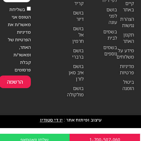
לפי ריח
קיים
קריד
בשליחת
באתר
בושם
בושם
לפני
הטופס אני
הצהרת
דיור
עונה
מאשר/ת את
נגישות
בושם
בשמים
מדיניות
תקנון
אל
לבית
הפרטיות של
האתר
חרמין
האתר,
בשמים
מידע על
בושם
נוספים
ומאשר/ת
משלוחים
ברברי
קבלת
מדיניות
בושם
פרסומים
פרטיות
איב סאן
לורן
הרשמה
ביטול
הזמנה
בושם
מולקולה
עיצוב ופיתוח אתר :
יו די סטודיו
1-700-507-060
שלחו וואטסאפ