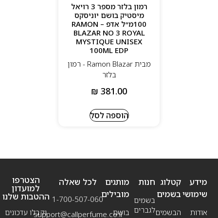
רמון בלזר מספר 3 רויאל
מיסטיק בושם יוניסקס
100מ״ל אדפ – RAMON
BLAZAR NO 3 ROYAL
MYSTIQUE UNISEX
100ML EDP
מבית Ramon Blazar - רמון
בלזר
₪
381.00
הוספה לסל
הצטרפו
מידע
קטלוג
חנות
מותגים
לכל שאלה
למועדון
שימושי
בשמים
מובילים
ההטבות שלנו
1-700-507-060
בשמים
לגברים
אודות
הבשמים
בושם
וקבלו עדכונים
support@callperfume.co.il