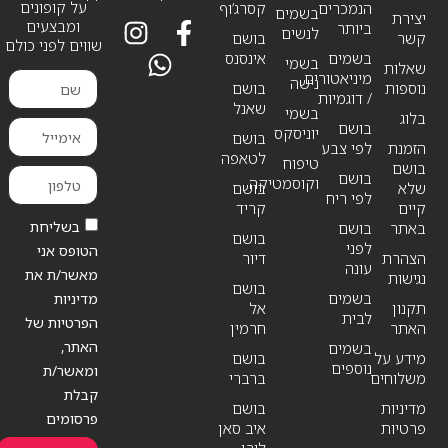
על קופונים
הנמכרים
קסרג’וף
בשמים
יצירת
ומבצעים
ביותר
לנשים
קשר
בושם
שווים לפני כולם
בשמים
אינסנס
בשמי
שאלות
מיניאטורים
נישה
נוספות
בושם
/ דוגמיות
שאנל
בשמי
בלוג
בושם
יוניסקס
בושם
הזמנת
לפי צבע
לטאפה
טיפוח
בושם
בושם
וקוסמטיקה
שלא
בושם
לפי ריח
קיים
קריד
בשליחת
באתר
בושם
בושם
לפני
הטופס אני
הצהרת
דיור
עונה
מאשר/ת את
נגישות
בושם
בשמים
מדיניות
תקנון
אל
לבית
הפרטיות של
האתר
חרמין
האתר,
בשמים
מידע על
בושם
נוספים
ומאשר/ת
משלוחים
ברברי
קבלת
מדיניות
בושם
פרסומים
פרטיות
איב סאן
לורן