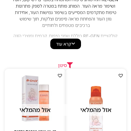
ושיפור מראה העור. המותג פותח במטרה לספק פתרונות
טיפוח מתקדמים המסייעים בשיפור גמישות העור, אחידות
גוון העור והפחתת מראה סימנים וצלקות, תוך שימוש
ברכיבים מטפחים ולחותיים.
קולקציית
RE-GEN
כוללת שמני טיפוח, קרמים ומוצרי הזנה
לעור, המתאימים לשימוש יומיומי ולמגוון סוגי עור. המוצרים
קרא עוד
מתאפיינים בפורמולות קלות לספיגה, העשרה בלחות ותחושת
רכות ונוחות לאורך זמן. בזכות השילוב בין רכיבים איכותיים
ופתרונות טיפוח ממוקדים, RE-GEN הפך למותג מוכר ואהוב
סינון
בקרב צרכנים המחפשים טיפוח יעיל ונגיש לעור.
אזל מהמלאי
אזל מהמלאי