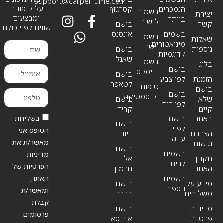
support@callperfume.co.il
על קופונים
הנמכרים
קסרג’וף
בשמים
יצירת
ומבצעים
ביותר
לנשים
קשר
בושם
שווים לפני כולם
בשמים
אינסנס
בשמי
שאלות
מיניאטורים
נישה
נוספות
בושם
/ דוגמיות
שאנל
בשמי
בלוג
בושם
יוניסקס
בושם
הזמנת
לפי צבע
לטאפה
טיפוח
בושם
בושם
וקוסמטיקה
שלא
בושם
לפי ריח
קיים
קריד
בשליחת
באתר
בושם
בושם
לפני
הטופס אני
הצהרת
דיור
עונה
מאשר/ת את
נגישות
בושם
בשמים
מדיניות
תקנון
אל
לבית
הפרטיות של
האתר
חרמין
האתר,
בשמים
מידע על
בושם
נוספים
ומאשר/ת
משלוחים
ברברי
קבלת
מדיניות
בושם
פרסומים
פרטיות
איב סאן