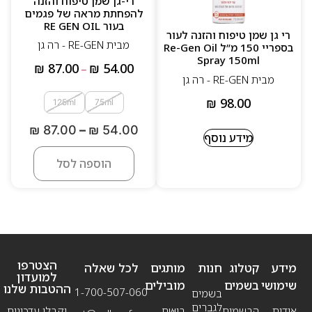
רי-גן שמן טיפוח והזנה
להפחתת מראה של פגמים
בעור RE GEN OIL
רי גן שמן טיפוח והזנה לעור
מבית RE-GEN - רה גן
בספריי 150 מ”ל Re-Gen Oil
Spray 150ml
₪
87.00
₪
54.00
–
מבית RE-GEN - רה גן
₪
98.00
125ml
75ml
₪
87.00
–
₪
54.00
מידע נוסף
הוספה לסל
הצטרפו
מידע
קטלוג
חנות
מותגים
לכל שאלה
למועדון
שימושי
בשמים
מובילים
ההטבות שלנו
1-700-507-060
בשמים
לגברים
אודות
הבשמים
בושם
וקבלו עדכונים