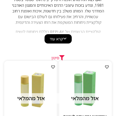
1981, ונודע בזכות עיצובי הדנים האיכותיים והסגנון האורבני
המודרני שלו. המותג משלב בין חדשנות, איכות ואופנת רחוב
עכשווית, והרחיב את פעילותו גם לעולם הבישום עם
קולקציית ניחוחות המשקפת את רוחו הצעירה והדינמית.
קולקציית הבשמים של
REPLAY
כוללת ניחוחות לנשים
ולגברים המשלבים תווים פירותיים, פרחוניים, ארומטיים,
קרא עוד
עציים ומושקיים. הבשמים מתאפיינים בסגנון צעיר, רענן
ומודרני, עם ניחוחות מחמיאים המתאימים לשימוש יומיומי.
בזכות השילוב בין אופנתיות, איכות ונגישות, REPLAY מציע
סינון
חוויית בישום עדכנית המשקפת את אורח החיים האורבני
והאנרגטי של המותג.
אזל מהמלאי
אזל מהמלאי