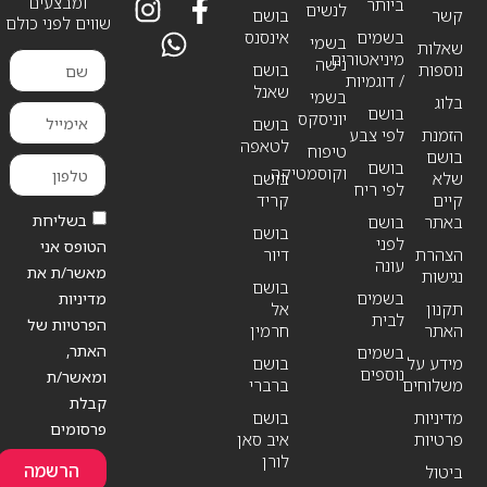
ומבצעים
ביותר
לנשים
קשר
בושם
שווים לפני כולם
בשמים
אינסנס
בשמי
שאלות
מיניאטורים
נישה
נוספות
בושם
/ דוגמיות
שאנל
בשמי
בלוג
בושם
יוניסקס
בושם
הזמנת
לפי צבע
לטאפה
טיפוח
בושם
בושם
וקוסמטיקה
שלא
בושם
לפי ריח
קיים
קריד
בשליחת
באתר
בושם
בושם
לפני
הטופס אני
הצהרת
דיור
עונה
מאשר/ת את
נגישות
בושם
בשמים
מדיניות
תקנון
אל
לבית
הפרטיות של
האתר
חרמין
האתר,
בשמים
מידע על
בושם
נוספים
ומאשר/ת
משלוחים
ברברי
קבלת
מדיניות
בושם
פרסומים
פרטיות
איב סאן
לורן
הרשמה
ביטול