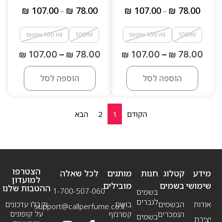
₪
107.00
₪
78.00
₪
107.00
₪
78.00
–
–
tester 100 ml
100ml
tester 100 ml
100ml
₪
107.00
–
₪
78.00
₪
107.00
–
₪
78.00
הוספה לסל
הוספה לסל
הקודם
1
2
הבא
הצטרפו
מידע
קטלוג
חנות
מותגים
לכל שאלה
למועדון
שימושי
בשמים
מובילים
ההטבות שלנו
1-700-507-060
בשמים
לגברים
אודות
הבשמים
בושם
וקבלו עדכונים
support@callperfume.co.il
על קופונים
הנמכרים
קסרג’וף
בשמים
יצירת