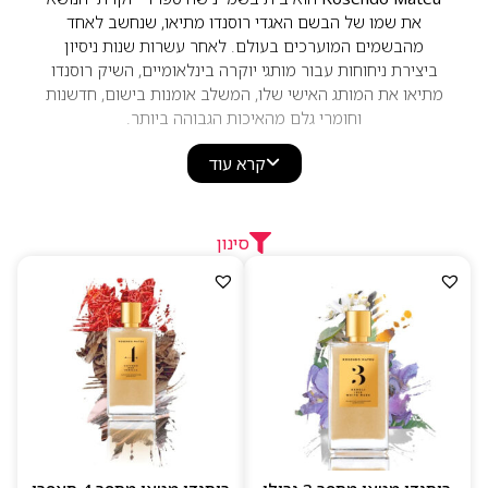
את שמו של הבשם האגדי רוסנדו מתיאו, שנחשב לאחד
מהבשמים המוערכים בעולם. לאחר עשרות שנות ניסיון
ביצירת ניחוחות עבור מותגי יוקרה בינלאומיים, השיק רוסנדו
מתיאו את המותג האישי שלו, המשלב אומנות בישום, חדשנות
וחומרי גלם מהאיכות הגבוהה ביותר.
קולקציית הבשמים של
Rosendo Mateu
כוללת ניחוחות
קרא עוד
לנשים, לגברים וליוניסקס, המשלבים תווים של פרחים,
תבלינים, אוד, ענבר, וניל, מושק ועצים אציליים. הבשמים
מתאפיינים בקומפוזיציות אלגנטיות ומורכבות, עמידות גבוהה
סינון
ואיזון יוצא דופן בין עוצמה לעידון. סדרת
Rosendo Mateu
Olfactive Expressions
זכתה להערכה רבה בקרב חובבי
בשמי נישה, והפכה את המותג לאחד השמות היוקרתיים
והמוערכים בעולם הבישום האמנותי.