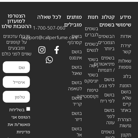
הצטרפו
מידע
קטלוג
חנות
מותגים
לכל שאלה
למועדון
שימושי
בשמים
מובילים
ההטבות שלנו
1-700-507-060
בשמים
לגברים
אודות
הבשמים
בושם
וקבלו עדכונים
support@callperfume.co.il
על קופונים
הנמכרים
קסרג’וף
בשמים
יצירת
ומבצעים
ביותר
לנשים
קשר
בושם
שווים לפני כולם
בשמים
אינסנס
בשמי
שאלות
מיניאטורים
נישה
נוספות
בושם
/ דוגמיות
שאנל
בשמי
בלוג
בושם
יוניסקס
בושם
הזמנת
לפי צבע
לטאפה
טיפוח
בושם
בושם
וקוסמטיקה
שלא
בושם
לפי ריח
קיים
קריד
בשליחת
באתר
בושם
בושם
לפני
הטופס אני
הצהרת
דיור
עונה
מאשר/ת את
נגישות
בושם
בשמים
מדיניות
תקנון
אל
לבית