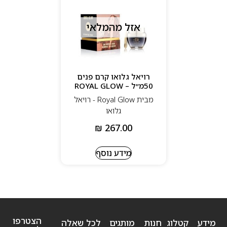
אזל מהמלאי
רויאל גלואו קרם פנים
50מ״ל – ROYAL GLOW
מבית Royal Glow - רויאל
גלואו
₪
267.00
מידע נוסף
הצטרפו
מידע
קטלוג
חנות
מותגים
לכל שאלה