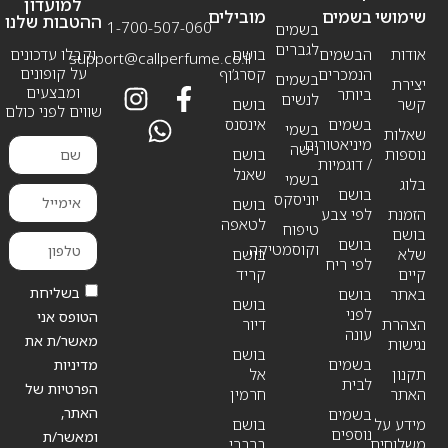
למועדון
שימושי
בשמים
מובילים
ההטבות שלנו
1-700-507-060
בשמים
לגברים
אודות
הבשמים
בושם
וקבלו עדכונים
support@callperfume.co.il
על קופונים
הנמכרים
קסרג’וף
בשמים
יצירת
ומבצעים
ביותר
לנשים
קשר
בושם
שווים לפני כולם
בשמים
אינסנס
בשמי
שאלות
מיניאטורים
נישה
נוספות
בושם
/ דוגמיות
שאנל
בשמי
בלוג
בושם
יוניסקס
בושם
הזמנת
לפי צבע
לטאפה
טיפוח
בושם
בושם
וקוסמטיקה
שלא
בושם
לפי ריח
קיים
קריד
בשליחת
באתר
בושם
בושם
לפני
הטופס אני
הצהרת
דיור
עונה
מאשר/ת את
נגישות
בושם
בשמים
מדיניות
תקנון
אל
לבית
הפרטיות של
האתר
חרמין
האתר,
בשמים
מידע על
בושם
נוספים
ומאשר/ת
משלוחים
ברברי