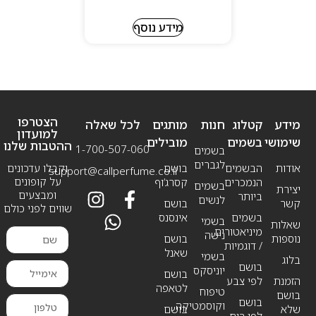
מידע נוסף
הצטרפו
מידע
קטלוג
חנות
מותגים
לכל שאלה
למועדון
שימושי
בשמים
מובילים
ההטבות שלנו
1-700-507-060
בשמים
לגברים
אודות
הבשמים
בושם
וקבלו עדכונים
support@callperfume.co.il
על קופונים
הנמכרים
קסרג’וף
בשמים
יצירת
ומבצעים
ביותר
לנשים
קשר
בושם
שווים לפני כולם
בשמים
אינסנס
בשמי
שאלות
מיניאטורים
נישה
נוספות
בושם
/ דוגמיות
שאנל
בשמי
בלוג
בושם
יוניסקס
בושם
הזמנת
לפי צבע
לטאפה
טיפוח
בושם
בושם
וקוסמטיקה
שלא
בושם