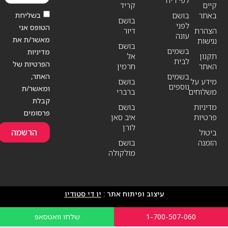
לפי ריח
קיים
קריד
בשליחת
באתר
בושם
בושם
לפני
הטופס אני
הצהרת
דיור
עונה
מאשר/ת את
נגישות
בושם
בשמים
מדיניות
תקנון
אל
לבית
הפרטיות של
האתר
חרמין
האתר,
בשמים
מידע על
בושם
נוספים
ומאשר/ת
משלוחים
ברברי
קבלת
מדיניות
בושם
פרסומים
פרטיות
איב סאן
לורן
הרשמה
ביטול
הזמנה
בושם
מולקולה
עיצוב ופיתוח אתר :
יו די סטודיו
1-700-507-060
שלחו וואטסאפ