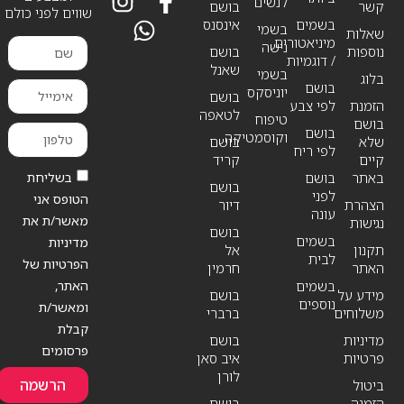
לנשים
קשר
בושם
שווים לפני כולם
בשמים
אינסנס
בשמי
שאלות
מיניאטורים
נישה
נוספות
בושם
/ דוגמיות
שאנל
בשמי
בלוג
בושם
יוניסקס
בושם
הזמנת
לפי צבע
לטאפה
טיפוח
בושם
בושם
וקוסמטיקה
שלא
בושם
לפי ריח
קיים
קריד
בשליחת
באתר
בושם
בושם
לפני
הטופס אני
הצהרת
דיור
עונה
מאשר/ת את
נגישות
בושם
בשמים
מדיניות
תקנון
אל
לבית
הפרטיות של
האתר
חרמין
האתר,
בשמים
מידע על
בושם
נוספים
ומאשר/ת
משלוחים
ברברי
קבלת
מדיניות
בושם
פרסומים
פרטיות
איב סאן
לורן
הרשמה
ביטול
הזמנה
בושם