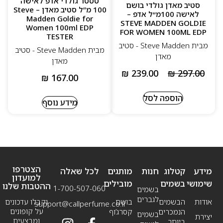
טסטר גולדי אדפ לאישה
סטיב מאדן גולדי בושם
100 מ”ל סטיב מאדן – Steve
לאישה 100מ״ל אדפ –
Madden Goldie for
STEVE MADDEN GOLDIE
Women 100ml EDP
FOR WOMEN 100ML EDP
TESTER
מבית Steve Madden - סטיב
מבית Steve Madden - סטיב
מאדן
מאדן
₪
239.00
₪
297.00
₪
167.00
הוספה לסל
מידע נוסף
הצטרפו
מידע
קטלוג
חנות
מותגים
לכל שאלה
למועדון
שימושי
בשמים
מובילים
ההטבות שלנו
1-700-507-060
בשמים
לגברים
אודות
הבשמים
בושם
וקבלו עדכונים
support@callperfume.co.il
על קופונים
הנמכרים
קסרג’וף
בשמים
יצירת
ומבצעים
ביותר