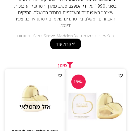
בשנת 1990 על ידי המעצב סטיב מאדן. המותג ידוע בזכות
עיצוביו האופנתיים והעדכניים בתחום ההנעלה, התיקים
והאביזרים, ומשלב בין טרנדים עולמיים לסגנון אורבני צעיר
ודינמי.
קולקציית הבשמים של
Steve Madden
כוללת ניחוחות
לנשים ולגברים המשלבים תווים פרחוניים, פירותיים,
קרא עוד
מושקיים, עציים וענבריים. הבשמים מתאפיינים בסגנון מודרני,
צעיר ומלא ביטחון, עם ניחוחות מחמיאים המתאימים לשימוש
יומיומי וליציאות. בזכות השילוב בין אופנתיות, נגישות ואיכות,
סינון
Steve Madden מציע חוויית בישום עדכנית המשקפת את
רוח המותג הנועזת והטרנדית.
-19%
אזל מהמלאי