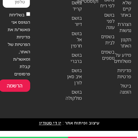
וקוסמטיקה
שלא
בושם
לפי ריח
קיים
קריד
בשליחת
באתר
בושם
בושם
לפני
הטופס אני
הצהרת
דיור
עונה
מאשר/ת את
נגישות
בושם
בשמים
מדיניות
תקנון
אל
לבית
הפרטיות של
האתר
חרמין
האתר,
בשמים
מידע על
בושם
נוספים
ומאשר/ת
משלוחים
ברברי
קבלת
מדיניות
בושם
פרסומים
פרטיות
איב סאן
לורן
הרשמה
ביטול
הזמנה
בושם
מולקולה
עיצוב ופיתוח אתר :
יו די סטודיו