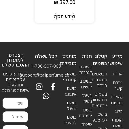
₪
397.00
מידע נוסף
הצטרפו
מידע
קטלוג
חנות
מותגים
לכל שאלה
למועדון
שימושי
בשמים
מובילים
ההטבות שלנו
1-700-507-060
בשמים
לגברים
אודות
הבשמים
בושם
וקבלו עדכונים
support@callperfume.co.il
על קופונים
הנמכרים
קסרג’וף
בשמים
יצירת
ומבצעים
ביותר
לנשים
קשר
בושם
שווים לפני כולם
בשמים
אינסנס
בשמי
שאלות
מיניאטורים
נישה
נוספות
בושם
/ דוגמיות
שאנל
בשמי
בלוג
בושם
יוניסקס
בושם
הזמנת
לפי צבע
לטאפה
טיפוח
בושם
בושם