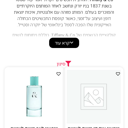
בשנת 1837 בניו יורק ונחשב לאחד המותגים היוקרתיים
והמוכרים בעולם. המותג מזוהה עם אלגנטיות, איכות יוצאת
דופן ועיצוב על־זמני, כאשר קופסת התכשיטים הכחולה
האייקונית שלו הפכה לסמל בינלאומי של יוקרה וסטייל.
קולקציית הבשמים של
Tiffany & Co.
כוללת ניחוחות לנשים
ולגברים המשלבים תווים פרחוניים, הדריים, מושקיים ועציים.
קרא עוד
הבשמים מתאפיינים באלגנטיות, רעננות ותחכום, עם דגש על
חומרי גלם איכותיים וקומפוזיציות מאוזנות ומעודנות. בזכות
השילוב בין מורשת יוקרתית, עיצוב מוקפד וניחוחות ייחודיים,
סינון
Tiffany & Co. מציע חוויית בישום אלגנטית ועל־זמנית
המתאימה לכל הזדמנות.