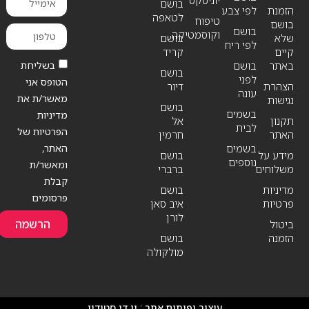
יוניסקס
בושם
הזמנת
לפי צבע
לטאפה
טיפוח
בושם
בושם
וקוסמטיקה
שלא
בושם
לפי ריח
קיים
קריד
בשליחת
באתר
בושם
בושם
לפני
הטופס אני
הצהרת
דיור
עונה
מאשר/ת את
נגישות
בושם
בשמים
מדיניות
תקנון
אל
לבית
הפרטיות של
האתר
חרמין
האתר,
בשמים
מידע על
בושם
נוספים
ומאשר/ת
משלוחים
ברברי
קבלת
מדיניות
בושם
פרסומים
פרטיות
איב סאן
לורן
הרשמה
ביטול
הזמנה
בושם
מולקולה
עיצוב ופיתוח אתר :
יו די סטודיו