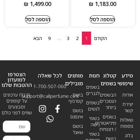
₪
1,499.00
₪
1,183.00
הוספה לסל
הוספה לסל
הקודם
1
2
3
…
9
הבא
הצטרפו
מידע
קטלוג
חנות
מותגים
לכל שאלה
למועדון
שימושי
בשמים
מובילים
ההטבות שלנו
1-700-507-060
בשמים
לגברים
אודות
הבשמים
בושם
וקבלו עדכונים
support@callperfume.co.il
על קופונים
הנמכרים
קסרג’וף
בשמים
יצירת
ומבצעים
ביותר
לנשים
קשר
בושם
שווים לפני כולם
בשמים
אינסנס
בשמי
שאלות
מיניאטורים
נישה
נוספות
בושם
/ דוגמיות
שאנל
בשמי
בלוג
בושם