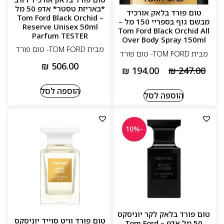
*באריזת טסטר* אדפ 50 מל
טום פורד בלאק אורכיד
– Tom Ford Black Orchid
מבשם גוף בספריי 150 מל –
Reserve Unisex 50ml
Tom Ford Black Orchid All
Parfum TESTER
Over Body Spray 150ml
מבית TOM FORD- טום פורד
מבית TOM FORD- טום פורד
₪
506.00
₪
194.00
₪
247.00
הוספה לסל
הוספה לסל
-10%
טום פורד בלאק לקר יוניסקס
טום פורד וויט סוייד יוניסקס
50 מל אדפ – Tom Ford