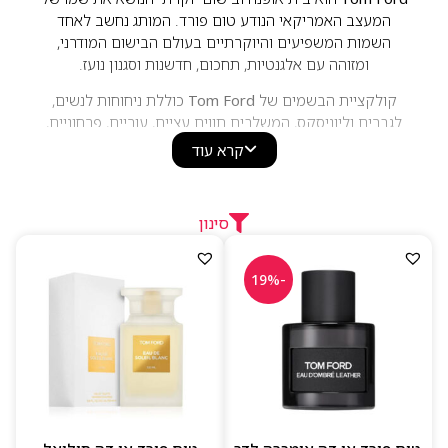
המעצב האמריקאי הנודע טום פורד. המותג נחשב לאחד
השמות המשפיעים והיוקרתיים בעולם הבישום המודרני,
ומזוהה עם אלגנטיות, תחכום, חדשנות וסגנון נועז.
קולקציית הבשמים של
Tom Ford
כוללת ניחוחות לנשים,
לגברים וליוניסקס, המשלבים תווים עציים, עוריים, פרחוניים,
ענבריים, מושקיים ומתובלים. סדרות אייקוניות כמו
Private
קרא עוד
Black Orchid
,
Tobacco Vanille
,
Oud Wood
,
Blend
ו-
Lost
Cherry
זכו להצלחה עולמית והפכו למובילות בעולם בשמי
היוקרה. הבשמים מתאפיינים בחומרי גלם איכותיים, עמידות
סינון
גבוהה וחתימה ריחנית ייחודית, ומיועדים למי שמחפש ניחוח
יוקרתי, אלגנטי ובלתי נשכח.
-19%