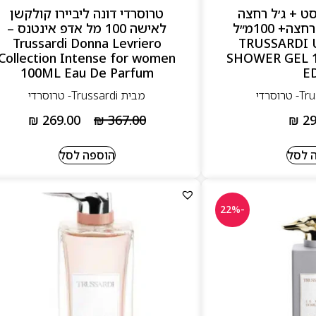
סט + ג׳ל רחצה
טרוסרדי דונה ליביירו קולקשן
100מ״ל + תיק רחצה+ 100מ״ל
לאישה 100 מל אדפ אינטנס –
TRUSSARDI UOM
Trussardi Donna Levriero
Collection Intense for women
SHOWER GEL 
100ML Eau De Parfum
E
מבית Trussardi- טרוסרדי
₪
269.00
₪
367.00
₪
29
 לסל
הוספה לסל
-22%