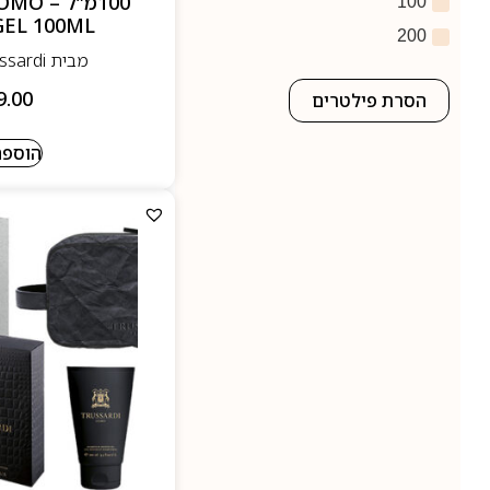
100מ”ל
100
EL 100ML
200
מבית Trussardi- טרוסרדי
9.00
הסרת פילטרים
הוספה