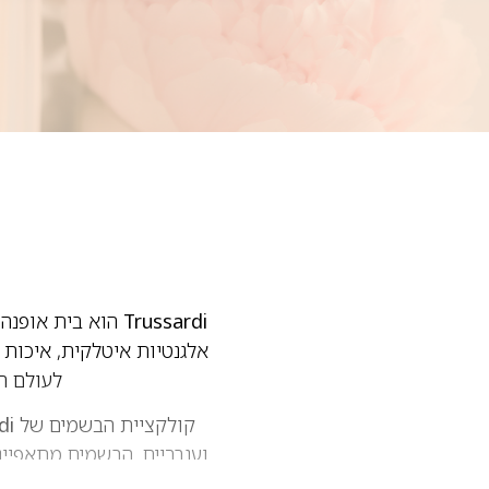
Trussardi
אלגנטיות איטלקית, איכות 
לעולם הב
קולקציית הבשמים של
di
וענבריים. הבשמים מתאפיינ
My Name
,
Donna
ו-
esso