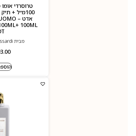
טרוסרדי אומו 
אדט – O
100ML+ 100ML
DT
מבית Trussardi- טרוסרדי
3.00
הוספה