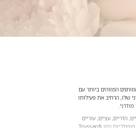
וקרתי שנוסד בשנת 1911 ונחשב לאחד המותגים המזוהים ביותר עם
י שלו, הרחיב את פעילותו
מודרני.
, הדריים, עציים, עוריים
 פופולריות כמו
Trussardi
. בזכות השילוב בין מורשת איטלקית, עיצוב מוקפד וניחוחות מתוחכמים, Trussardi