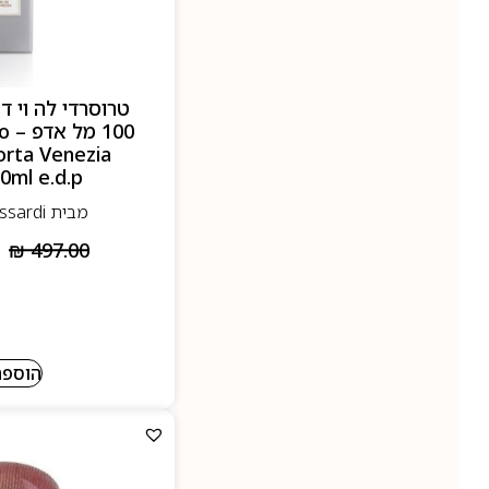
טרוסרדי לה וי די
00
orta Venezia
0ml e.d.p
מבית Trussardi- טרוסרדי
₪
497.00
הוספה