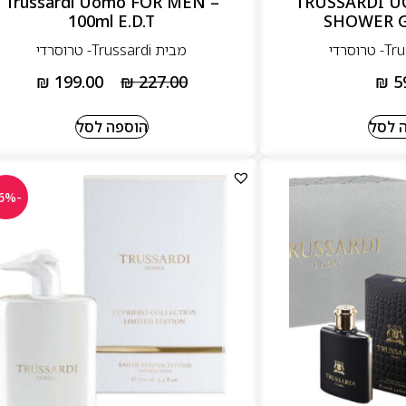
 – TRUSSARDI UOMO
– Trussardi Uomo FOR MEN
100ml E.D.T
SHOWER G
מבית Trussardi- טרוסרדי
₪
199.00
₪
227.00
₪
5
 לסל
הוספה לסל
-26%