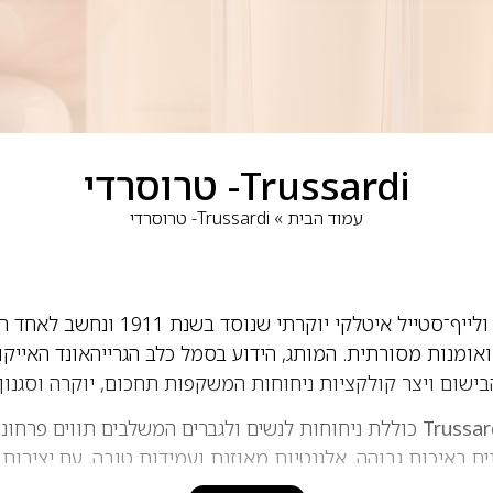
Trussardi- טרוסרדי
עמוד הבית
»
Trussardi- טרוסרדי
הוא בית אופנה ולייף־סטייל איטלקי י
ואומנות מסורתית. המותג, הידוע בסמל כלב הגרייהאונד האייקונ
ישום ויצר קולקציות ניחוחות המשקפות תחכום, יוקרה וסגנון 
Trussar
כוללת ניחוחות לנשים ולגברים המשלבים תווים פרחוניים
ים באיכות גבוהה, אלגנטיות מאוזנת ועמידות טובה, עם יצירות
Rifl