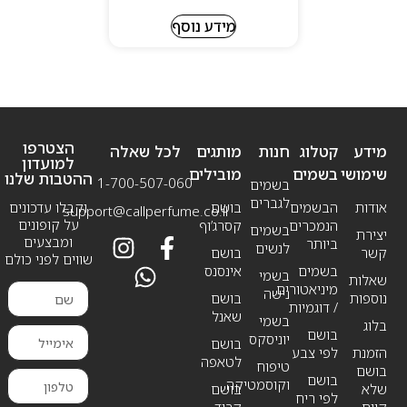
מידע נוסף
הצטרפו
מידע
קטלוג
חנות
מותגים
לכל שאלה
למועדון
שימושי
בשמים
מובילים
ההטבות שלנו
1-700-507-060
בשמים
לגברים
אודות
הבשמים
בושם
וקבלו עדכונים
support@callperfume.co.il
על קופונים
הנמכרים
קסרג’וף
בשמים
יצירת
ומבצעים
ביותר
לנשים
קשר
בושם
שווים לפני כולם
בשמים
אינסנס
בשמי
שאלות
מיניאטורים
נישה
נוספות
בושם
/ דוגמיות
שאנל
בשמי
בלוג
בושם
יוניסקס
בושם
הזמנת
לפי צבע
לטאפה
טיפוח
בושם
בושם
וקוסמטיקה
שלא
בושם
לפי ריח