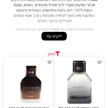
אביזרי נסיעות ומוצרי לייף־סטייל איכותיים. המותג, שנוסד
בשנת 1975, ידוע בזכות החדשנות, העמידות והעיצוב
האלגנטי שלו, והפך לבחירה מועדפת בקרב אנשי עסקים
ומטיילים ברחבי העולם.
קולקציית הבשמים של
TUMI
משקפת את רוח המסע,
ההרפתקה והתחכום המזוהים עם המותג. הניחוחות לגברים
קרא עוד
ולנשים משלבים תווים הדריים, ארומטיים, עציים, עוריים
וענבריים, היוצרים חוויית בישום מודרנית ואלגנטית. הבשמים
מתאפיינים באיכות גבוהה, עמידות טובה ועיצוב יוקרתי,
סינון
ומתאימים למי שמחפש ניחוח מתוחכם, עכשווי ובעל אופי
בינלאומי.