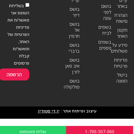
קיים
קריד
בשליחת
באתר
בושם
בושם
לפני
הטופס אני
הצהרת
דיור
עונה
מאשר/ת את
נגישות
בושם
בשמים
מדיניות
תקנון
אל
לבית
הפרטיות של
האתר
חרמין
האתר,
בשמים
מידע על
בושם
נוספים
ומאשר/ת
משלוחים
ברברי
קבלת
מדיניות
בושם
פרסומים
פרטיות
איב סאן
לורן
הרשמה
ביטול
הזמנה
בושם
מולקולה
עיצוב ופיתוח אתר :
יו די סטודיו
1-700-507-060
שלחו וואטסאפ