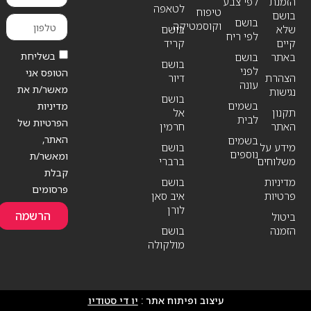
הזמנת
לפי צבע
לטאפה
טיפוח
בושם
בושם
וקוסמטיקה
שלא
בושם
לפי ריח
קיים
קריד
בשליחת
באתר
בושם
בושם
לפני
הטופס אני
הצהרת
דיור
עונה
מאשר/ת את
נגישות
בושם
בשמים
מדיניות
תקנון
אל
לבית
הפרטיות של
האתר
חרמין
האתר,
בשמים
מידע על
בושם
נוספים
ומאשר/ת
משלוחים
ברברי
קבלת
מדיניות
בושם
פרסומים
פרטיות
איב סאן
לורן
הרשמה
ביטול
הזמנה
בושם
מולקולה
עיצוב ופיתוח אתר :
יו די סטודיו