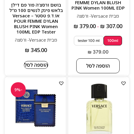
FEMME DYLAN BLUSH
בושם ורסצ’ה פור פם דילן
PINK Women 100ML EDP
בלאש פינק לנשים 100 מ”ל
או.ד.פ טסטר – Versace
מבית Versace- ורסצה
POUR FEMME DYLAN
₪
379.00
₪
307.00
BLUSH PINK Women
–
100ML EDP Tester
מבית Versace- ורסצה
tester 100 ml
100ml
₪
345.00
₪
379.00
הוספה לסל
הוספה לסל
-9%