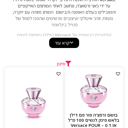
על ידי ג’אני ורסאצ’ה, ונחשב לאחד המותגים האייקוניים
והמובילים בעולם האופנה והבישום. המותג מזוהה עם יוקרה,
נועזות, זוהר איטלקי ועיצובים מרשימים שהפכו לסמל של
סטייל בינלאומי.
קולקציית הבשמים של
Versace
כוללת ניחוחות לנשים
ולגברים המשלבים תווים פרחוניים, פירותיים, הדריים, עציים
קרא עוד
וענבריים. סדרות פופולריות כמו
Bright
,
Dylan Blue
,
Eros
Crystal
ו-
Pour Homme
זכו להצלחה עולמית בזכות
הניחוחות האלגנטיים והבלתי נשכחים שלהן. הבשמים
סינון
מתאפיינים באיכות גבוהה, עמידות טובה ונוכחות מרשימה,
ומיועדים למי שמחפש ניחוח יוקרתי, אופנתי ובעל אופי ייחודי.
בושם ורסצ’ה פור פם דילן
בלאש פינק לנשים 100 מ”ל
או.ד.פ – Versace POUR