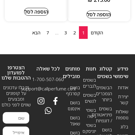
הוספה לסל
הוספה לסל
הקודם
1
2
3
…
7
הבא
הצטרפו
מידע
קטלוג
חנות
מותגים
לכל שאלה
למועדון
שימושי
בשמים
מובילים
ההטבות שלנו
1-700-507-060
בשמים
לגברים
אודות
הבשמים
בושם
וקבלו עדכונים
support@callperfume.co.il
על קופונים
הנמכרים
קסרג’וף
בשמים
יצירת
ומבצעים
ביותר
לנשים
קשר
בושם
שווים לפני כולם
בשמים
אינסנס
בשמי
שאלות
מיניאטורים
נישה
נוספות
בושם
/ דוגמיות
שאנל
בשמי
בלוג
בושם
יוניסקס
בושם