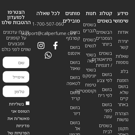
הצטרפו
מידע
קטלוג
חנות
מותגים
לכל שאלה
למועדון
שימושי
בשמים
מובילים
ההטבות שלנו
1-700-507-060
בשמים
לגברים
אודות
הבשמים
בושם
וקבלו עדכונים
support@callperfume.co.il
על קופונים
הנמכרים
קסרג’וף
בשמים
יצירת
ומבצעים
ביותר
לנשים
קשר
בושם
שווים לפני כולם
בשמים
אינסנס
בשמי
שאלות
מיניאטורים
נישה
נוספות
בושם
/ דוגמיות
שאנל
בשמי
בלוג
בושם
יוניסקס
בושם
הזמנת
לפי צבע
לטאפה
טיפוח
בושם
בושם
וקוסמטיקה
שלא
בושם
לפי ריח
קיים
קריד
בשליחת
באתר
בושם
בושם
לפני
הטופס אני
הצהרת
דיור
עונה
מאשר/ת את
נגישות
בושם
בשמים
מדיניות
תקנון
אל
לבית
הפרטיות של
האתר
חרמין