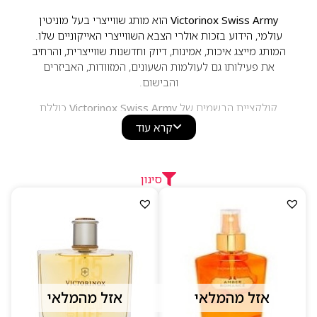
Victorinox Swiss Army
הוא מותג שווייצרי בעל מוניטין
עולמי, הידוע בזכות אולרי הצבא השווייצרי האייקוניים שלו.
המותג מייצג איכות, אמינות, דיוק וחדשנות שווייצרית, והרחיב
את פעילותו גם לעולמות השעונים, המזוודות, האביזרים
והבישום.
קולקציית הבשמים של
Victorinox Swiss Army
כוללת
ניחוחות לנשים ולגברים המשלבים תווים רעננים, ארומטיים,
קרא עוד
עציים והדריים. הבשמים מתאפיינים בניקיון, אלגנטיות
ופשטות מתוחכמת, בהשראת הטבע השווייצרי ואורח חיים
פעיל. ניחוחות המותג מציעים עמידות טובה ונוכחות נעימה,
סינון
ומתאימים למי שמחפש בושם איכותי, רענן ועל־זמני המשקף
אמינות וסגנון קלאסי.
אזל מהמלאי
אזל מהמלאי