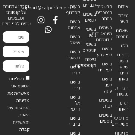
לגברים
אודות
הבשמים
בושם
וקבלו עדכונים
support@callperfume.co.il
על קופונים
הנמכרים
קסרג’וף
בשמים
יצירת
ומבצעים
ביותר
לנשים
קשר
בושם
שווים לפני כולם
בשמים
אינסנס
בשמי
שאלות
מיניאטורים
נישה
נוספות
בושם
/ דוגמיות
שאנל
בשמי
בלוג
בושם
יוניסקס
בושם
הזמנת
לפי צבע
לטאפה
טיפוח
בושם
בושם
וקוסמטיקה
שלא
בושם
לפי ריח
קיים
קריד
בשליחת
באתר
בושם
בושם
לפני
הטופס אני
הצהרת
דיור
עונה
מאשר/ת את
נגישות
בושם
בשמים
מדיניות
תקנון
אל
לבית
הפרטיות של
האתר
חרמין
האתר,
בשמים
מידע על
בושם
נוספים
ומאשר/ת
משלוחים
ברברי
קבלת
מדיניות
בושם