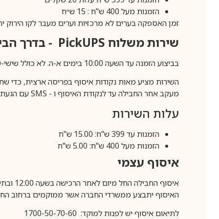
הזמנות מעל 400 ש"ח : 15 ש״ח
זמן האספקה בערים לא מרכזיות וערים מעבר לקו הירוק יהיה 3-5 ימי עסק
שירות משלוח
PickUPS
- בדרך הביתה (כ-5 
בביצוע הזמנה עד השעה 10:00 בימים א-ה. לא כולל שישי-שבת,ערבי חג וחול המועד.
השירות מציע מאות נקודות איסוף בפריסה ארצית, כדי שת
מעקב אחר החבילה עד לנקודת האיסוף ו -
SMS
עם הגעת ה
עלות השירות
הזמנות עד 399 ש"ח: 15.00 ש"ח
הזמנות מעל 400 ש"ח: 5.00 ש"ח
איסוף עצמי
איסוף החבילה החל מיום לאחר הרכישה בשעה 12:00 ובתיאום מראש בלבד.
האיסוף יתבצע ממשרדי החברה אשר ממוקמים ברחוב החרושת 25, ר
לתיאום איסוף יש לפנות למוקד: 1700-50-70-60