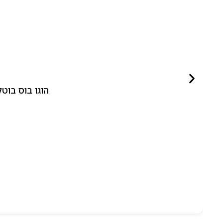
הוגו בוס בוטלד ביונד לאישה