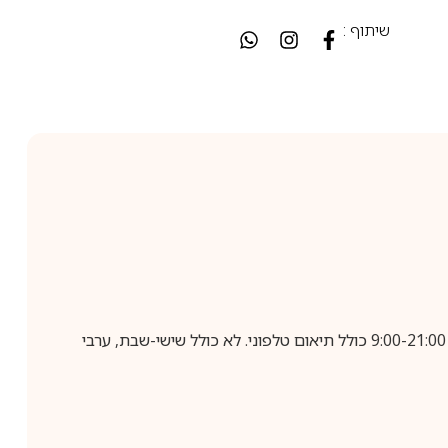
שיתוף :
בביצוע הזמנה עד השעה 10:00 בימים א-ה, קבלת המשלוח תבוצע עד חמישה ימי עסקים מיום שלאחר ביצוע ההזמנה, בין השעות 9:00-21:00 כולל תיאום טלפוני. לא כולל שישי-שבת, ערבי