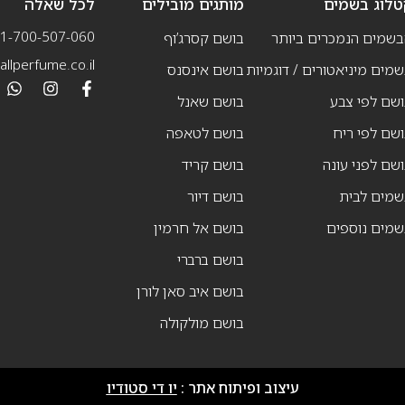
טלוג בשמים
מותגים מובילים
לכל שאלה
1-700-507-060
בשמים הנמכרים ביותר
בושם קסרג’וף
llperfume.co.il
מים מיניאטורים / דוגמיות
בושם אינסנס
שם לפי צבע
בושם שאנל
שם לפי ריח
בושם לטאפה
שם לפני עונה
בושם קריד
שמים לבית
בושם דיור
שמים נוספים
בושם אל חרמין
בושם ברברי
בושם איב סאן לורן
בושם מולקולה
עיצוב ופיתוח אתר :
יו די סטודיו