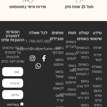
מעל 25 שנות ותק
שירות אישי בוואטסאפ
הצטרפו
מידע
קטלוג
חנות
מותגים
לכל שאלה
למועדון
שימושי
בשמים
מובילים
ההטבות שלנו
1-700-507-060
בשמים
לגברים
אודות
הבשמים
בושם
וקבלו עדכונים
support@callperfume.co.il
על קופונים
הנמכרים
קסרג’וף
בשמים
יצירת
ומבצעים
ביותר
לנשים
קשר
בושם
שווים לפני כולם
בשמים
אינסנס
בשמי
שאלות
מיניאטורים
נישה
נוספות
בושם
/ דוגמיות
שאנל
בשמי
בלוג
בושם
יוניסקס
בושם
הזמנת
לפי צבע
לטאפה
טיפוח
בושם
בושם
וקוסמטיקה
שלא
בושם
לפי ריח
קיים
קריד
בשליחת
באתר
בושם