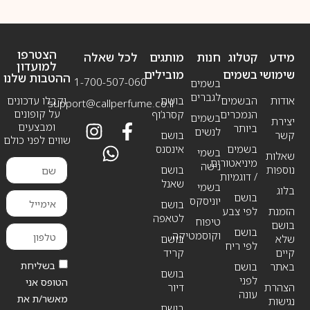
הצטרפו
מידע
קטלוג
חנות
מותגים
לכל שאלה
למועדון
שימושי
בשמים
מובילים
ההטבות שלנו
1-700-507-060
בשמים
לגברים
אודות
הבשמים
בושם
וקבלו עדכונים
support@callperfume.co.il
על קופונים
הנמכרים
קסרג’וף
בשמים
יצירת
ומבצעים
ביותר
לנשים
קשר
בושם
שווים לפני כולם
בשמים
אינסנס
בשמי
שאלות
מיניאטורים
נישה
נוספות
בושם
/ דוגמיות
שאנל
בשמי
בלוג
בושם
יוניסקס
בושם
הזמנת
לפי צבע
לטאפה
טיפוח
בושם
בושם
וקוסמטיקה
שלא
בושם
לפי ריח
קיים
קריד
בשליחת
באתר
בושם
בושם
לפני
הטופס אני
הצהרת
דיור
עונה
מאשר/ת את
נגישות
בושם