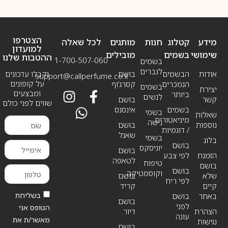
הצטרפו
מידע
קטלוג
חנות
מותגים
לכל שאלה
למועדון
שימושי
בשמים
מובילים
ההטבות שלנו
1-700-507-060
בשמים
לגברים
אודות
הבשמים
בושם
וקבלו עדכונים
support@callperfume.co.il
על קופונים
הנמכרים
קסרג’וף
בשמים
יצירת
ומבצעים
ביותר
לנשים
קשר
בושם
שווים לפני כולם
בשמים
אינסנס
בשמי
שאלות
מיניאטורים
נישה
נוספות
בושם
/ דוגמיות
שאנל
בשמי
בלוג
בושם
יוניסקס
בושם
הזמנת
לפי צבע
לטאפה
טיפוח
בושם
בושם
וקוסמטיקה
שלא
בושם
לפי ריח
קיים
קריד
בשליחת
באתר
בושם
בושם
לפני
הטופס אני
הצהרת
דיור
עונה
מאשר/ת את
נגישות
בושם