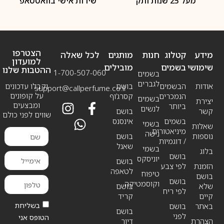
מעל 25 שנות ותק
שירות אישי בוואטסאפ
הצטרפו
מידע
קטלוג
חנות
מותגים
לכל שאלה
למועדון
שימושי
בשמים
מובילים
ההטבות שלנו
1-700-507-060
בשמים
לגברים
אודות
הבשמים
בושם
וקבלו עדכונים
support@callperfume.co.il
על קופונים
הנמכרים
קסרג’וף
בשמים
יצירת
ומבצעים
ביותר
לנשים
קשר
בושם
שווים לפני כולם
בשמים
אינסנס
בשמי
שאלות
מיניאטורים
נישה
נוספות
בושם
/ דוגמיות
שאנל
בשמי
בלוג
בושם
יוניסקס
בושם
הזמנת
לפי צבע
לטאפה
טיפוח
בושם
בושם
וקוסמטיקה
שלא
בושם
לפי ריח
קיים
קריד
בשליחת
באתר
בושם
בושם
לפני
הטופס אני
הצהרת
דיור