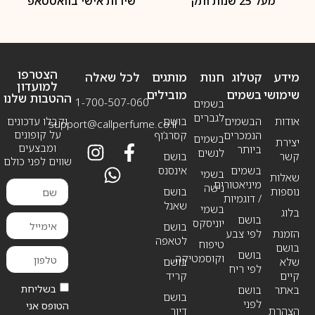
מעל 25 שנות ותק
שירות אישי בוואטסאפ
הצטרפו
מידע
קטלוג
חנות
מותגים
לכל שאלה
למועדון
שימושי
בשמים
מובילים
ההטבות שלנו
1-700-507-060
בשמים
לגברים
אודות
הבשמים
בושם
וקבלו עדכונים
support@callperfume.co.il
על קופונים
הנמכרים
קסרג’וף
בשמים
יצירת
ומבצעים
ביותר
לנשים
קשר
בושם
שווים לפני כולם
בשמים
אינסנס
בשמי
שאלות
מיניאטורים
נישה
נוספות
בושם
/ דוגמיות
שאנל
בשמי
בלוג
בושם
יוניסקס
בושם
הזמנת
לפי צבע
לטאפה
טיפוח
בושם
בושם
וקוסמטיקה
שלא
בושם
לפי ריח
קיים
קריד
בשליחת
באתר
בושם
בושם
לפני
הטופס אני
הצהרת
דיור