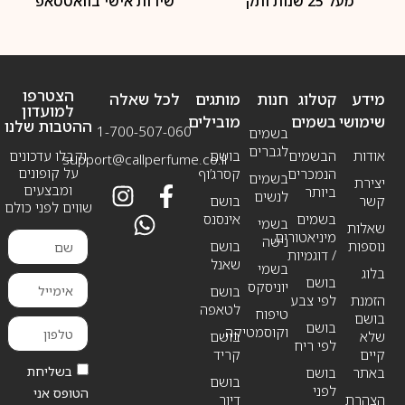
מעל 25 שנות ותק
שירות אישי בוואטסאפ
הצטרפו
מידע
קטלוג
חנות
מותגים
לכל שאלה
למועדון
שימושי
בשמים
מובילים
ההטבות שלנו
1-700-507-060
בשמים
לגברים
אודות
הבשמים
בושם
וקבלו עדכונים
support@callperfume.co.il
על קופונים
הנמכרים
קסרג’וף
בשמים
יצירת
ומבצעים
ביותר
לנשים
קשר
בושם
שווים לפני כולם
בשמים
אינסנס
בשמי
שאלות
מיניאטורים
נישה
נוספות
בושם
/ דוגמיות
שאנל
בשמי
בלוג
בושם
יוניסקס
בושם
הזמנת
לפי צבע
לטאפה
טיפוח
בושם
בושם
וקוסמטיקה
שלא
בושם
לפי ריח
קיים
קריד
בשליחת
באתר
בושם
בושם
לפני
הטופס אני
הצהרת
דיור