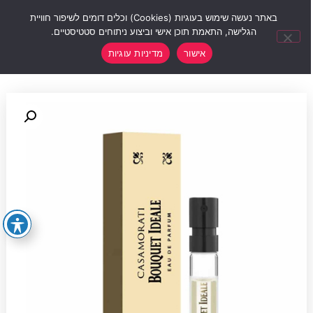
0
באתר נעשה שימוש בעוגיות (Cookies) וכלים דומים לשיפור חוויית
הגלישה, התאמת תוכן אישי וביצוע ניתוחים סטטיסטיים.
אישור
מדיניות עוגיות