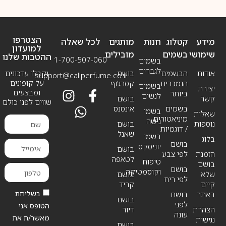
הצטרפו
מידע
קטלוג
חנות
מותגים
לכל שאלה
למועדון
שימושי
בשמים
מובילים
ההטבות שלנו
1-700-507-060
בשמים
לגברים
אודות
הבשמים
בושם
וקבלו עדכונים
support@callperfume.co.il
על קופונים
הנמכרים
קסרג’וף
בשמים
יצירת
ומבצעים
ביותר
לנשים
קשר
בושם
שווים לפני כולם
בשמים
אינסנס
בשמי
שאלות
מיניאטורים
נישה
נוספות
בושם
/ דוגמיות
שאנל
בשמי
בלוג
בושם
יוניסקס
בושם
הזמנת
לפי צבע
לטאפה
טיפוח
בושם
בושם
וקוסמטיקה
שלא
בושם
לפי ריח
קיים
קריד
בשליחת
באתר
בושם
בושם
לפני
הטופס אני
הצהרת
דיור
עונה
מאשר/ת את
נגישות
בושם