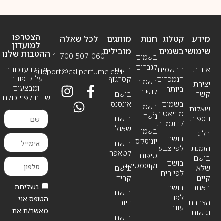
הצטרפו
מידע
קטלוג
חנות
מותגים
לכל שאלה
למועדון
שימושי
בשמים
מובילים
ההטבות שלנו
1-700-507-060
בשמים
לגברים
אודות
הבשמים
בושם
וקבלו עדכונים
support@callperfume.co.il
על קופונים
הנמכרים
קסרג’וף
בשמים
יצירת
ומבצעים
ביותר
לנשים
קשר
בושם
שווים לפני כולם
בשמים
אינסנס
בשמי
שאלות
מיניאטורים
נישה
נוספות
בושם
/ דוגמיות
שאנל
בשמי
בלוג
בושם
יוניסקס
בושם
הזמנת
לפי צבע
לטאפה
טיפוח
בושם
בושם
וקוסמטיקה
שלא
בושם
לפי ריח
קיים
קריד
בשליחת
באתר
בושם
בושם
לפני
הטופס אני
הצהרת
דיור
עונה
מאשר/ת את
נגישות
בושם